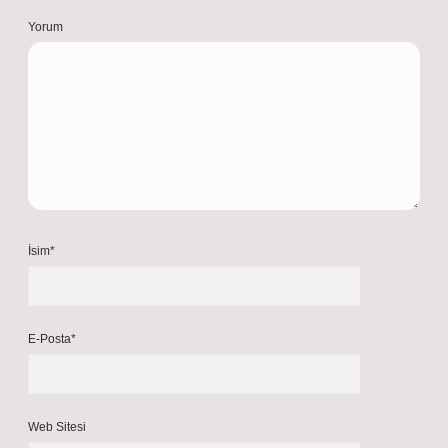
Yorum
İsim*
E-Posta*
Web Sitesi