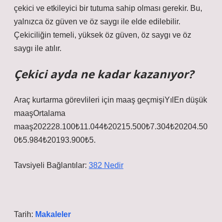
çekici ve etkileyici bir tutuma sahip olması gerekir. Bu,
yalnızca öz güven ve öz saygı ile elde edilebilir.
Çekiciliğin temeli, yüksek öz güven, öz saygı ve öz
saygı ile atılır.
Çekici ayda ne kadar kazanıyor?
Araç kurtarma görevlileri için maaş geçmişiYılEn düşük
maaşOrtalama
maaş202228.100₺11.044₺20215.500₺7.304₺20204.50
0₺5.984₺20193.900₺5.
Tavsiyeli Bağlantılar:
382 Nedir
Tarih:
Makaleler