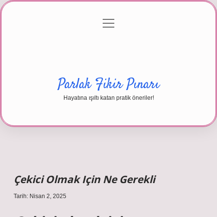
menüyü
Anasayfa
Gizlilik Politikası
Yasal Uyarı
aç
Hakkımızda
Parlak Fikir Pınarı
Hayatına ışıltı katan pratik öneriler!
Çekici Olmak Için Ne Gerekli
Tarih: Nisan 2, 2025