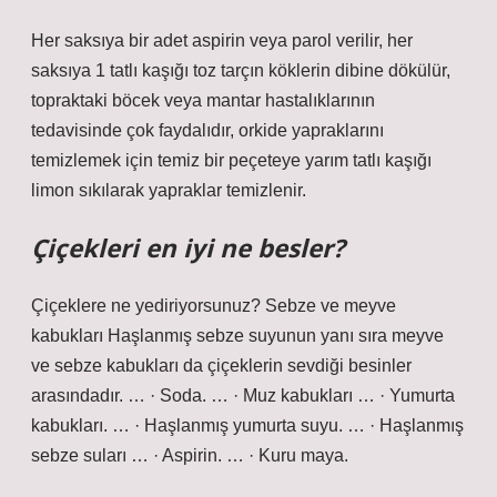
Her saksıya bir adet aspirin veya parol verilir, her
saksıya 1 tatlı kaşığı toz tarçın köklerin dibine dökülür,
topraktaki böcek veya mantar hastalıklarının
tedavisinde çok faydalıdır, orkide yapraklarını
temizlemek için temiz bir peçeteye yarım tatlı kaşığı
limon sıkılarak yapraklar temizlenir.
Çiçekleri en iyi ne besler?
Çiçeklere ne yediriyorsunuz? Sebze ve meyve
kabukları Haşlanmış sebze suyunun yanı sıra meyve
ve sebze kabukları da çiçeklerin sevdiği besinler
arasındadır. … · Soda. … · Muz kabukları … · Yumurta
kabukları. … · Haşlanmış yumurta suyu. … · Haşlanmış
sebze suları … · Aspirin. … · Kuru maya.