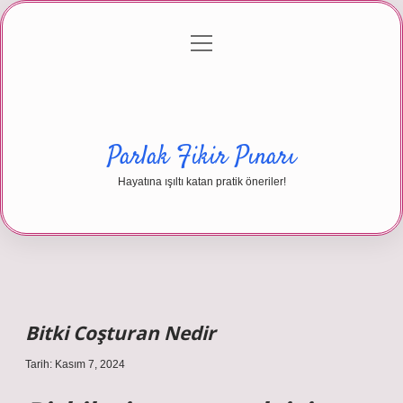
menüyü
Anasayfa
Gizlilik Politikası
Yasal Uyarı
aç
Hakkımızda
Parlak Fikir Pınarı
Hayatına ışıltı katan pratik öneriler!
Bitki Coşturan Nedir
Tarih: Kasım 7, 2024