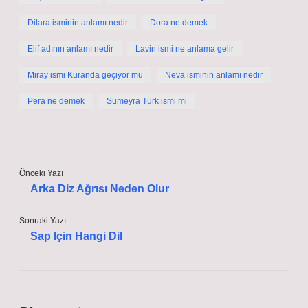
Dilara isminin anlamı nedir
Dora ne demek
Elif adının anlamı nedir
Lavin ismi ne anlama gelir
Miray ismi Kuranda geçiyor mu
Neva isminin anlamı nedir
Pera ne demek
Sümeyra Türk ismi mi
Önceki Yazı
Arka Diz Ağrısı Neden Olur
Sonraki Yazı
Sap Için Hangi Dil