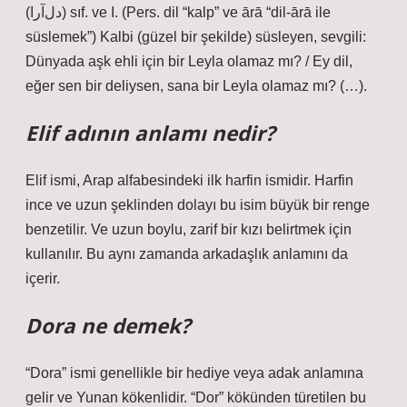
(ﺩﻝﺁﺭﺍ) sıf. ve I. (Pers. dil “kalp” ve ārā “dil-ārā ile
süslemek”) Kalbi (güzel bir şekilde) süsleyen, sevgili:
Dünyada aşk ehli için bir Leyla olamaz mı? / Ey dil,
eğer sen bir deliysen, sana bir Leyla olamaz mı? (…).
Elif adının anlamı nedir?
Elif ismi, Arap alfabesindeki ilk harfin ismidir. Harfin
ince ve uzun şeklinden dolayı bu isim büyük bir renge
benzetilir. Ve uzun boylu, zarif bir kızı belirtmek için
kullanılır. Bu aynı zamanda arkadaşlık anlamını da
içerir.
Dora ne demek?
“Dora” ismi genellikle bir hediye veya adak anlamına
gelir ve Yunan kökenlidir. “Dor” kökünden türetilen bu