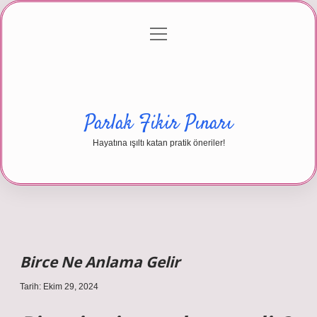
menüyü
Anasayfa
Gizlilik Politikası
Yasal Uyarı
aç
Hakkımızda
Parlak Fikir Pınarı
Hayatına ışıltı katan pratik öneriler!
Birce Ne Anlama Gelir
Tarih: Ekim 29, 2024