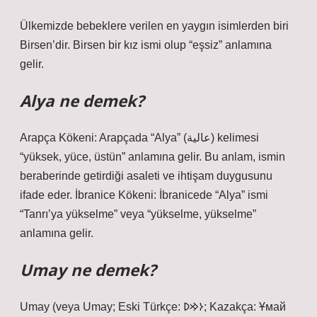
Ülkemizde bebeklere verilen en yaygın isimlerden biri
Birsen’dir. Birsen bir kız ismi olup “eşsiz” anlamına
gelir.
Alya ne demek?
Arapça Kökeni: Arapçada “Alya” (عالية) kelimesi
“yüksek, yüce, üstün” anlamına gelir. Bu anlam, ismin
beraberinde getirdiği asaleti ve ihtişam duygusunu
ifade eder. İbranice Kökeni: İbranicede “Alya” ismi
“Tanrı’ya yükselme” veya “yükselme, yükselme”
anlamına gelir.
Umay ne demek?
Umay (veya Umay; Eski Türkçe: 𐰆𐰢𐰖; Kazakça: Ұмай