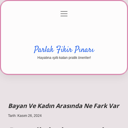
menüyü
Anasayfa
Gizlilik Politikası
Yasal Uyarı
aç
Hakkımızda
Parlak Fikir Pınarı
Hayatına ışıltı katan pratik öneriler!
Bayan Ve Kadın Arasında Ne Fark Var
Tarih: Kasım 26, 2024