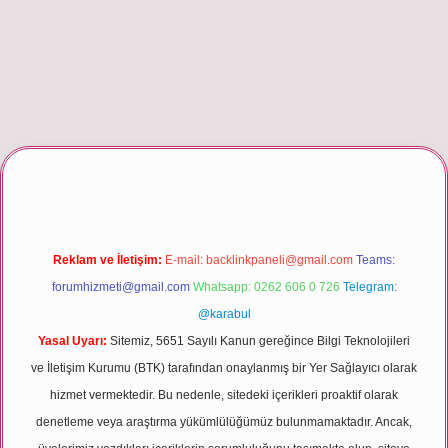
 giriş
Reklam ve İletişim:
E-mail:
backlinkpaneli@gmail.com
Teams:
forumhizmeti@gmail.com
Whatsapp: 0262 606 0 726
Telegram:
@karabul
Yasal Uyarı:
Sitemiz, 5651 Sayılı Kanun gereğince Bilgi Teknolojileri
ve İletişim Kurumu (BTK) tarafından onaylanmış bir Yer Sağlayıcı olarak
hizmet vermektedir. Bu nedenle, sitedeki içerikleri proaktif olarak
denetleme veya araştırma yükümlülüğümüz bulunmamaktadır. Ancak,