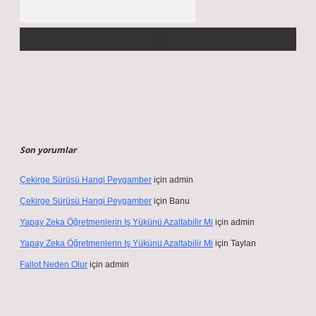
Arama
Son yorumlar
Çekirge Sürüsü Hangi Peygamber
için
admin
Çekirge Sürüsü Hangi Peygamber
için
Banu
Yapay Zeka Öğretmenlerin Iş Yükünü Azaltabilir Mi
için
admin
Yapay Zeka Öğretmenlerin Iş Yükünü Azaltabilir Mi
için
Taylan
Fallot Neden Olur
için
admin