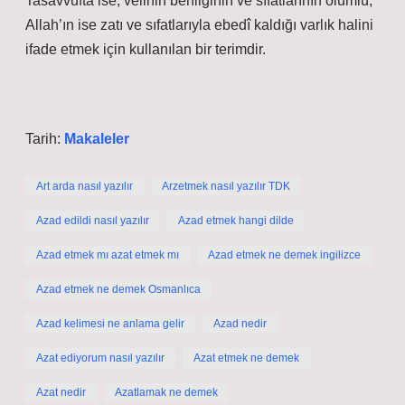
Tasavvufta ise, velinin benliğinin ve sıfatlarının ölümlü,
Allah’ın ise zatı ve sıfatlarıyla ebedî kaldığı varlık halini
ifade etmek için kullanılan bir terimdir.
Tarih:
Makaleler
Art arda nasıl yazılır
Arzetmek nasıl yazılır TDK
Azad edildi nasıl yazılır
Azad etmek hangi dilde
Azad etmek mı azat etmek mı
Azad etmek ne demek ingilizce
Azad etmek ne demek Osmanlıca
Azad kelimesi ne anlama gelir
Azad nedir
Azat ediyorum nasıl yazılır
Azat etmek ne demek
Azat nedir
Azatlamak ne demek