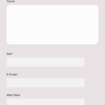
Yorum
İsim*
E-Posta*
Web Sitesi