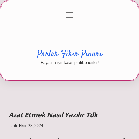
menüyü
Anasayfa
Gizlilik Politikası
Yasal Uyarı
aç
Hakkımızda
Parlak Fikir Pınarı
Hayatına ışıltı katan pratik öneriler!
Azat Etmek Nasıl Yazılır Tdk
Tarih: Ekim 28, 2024