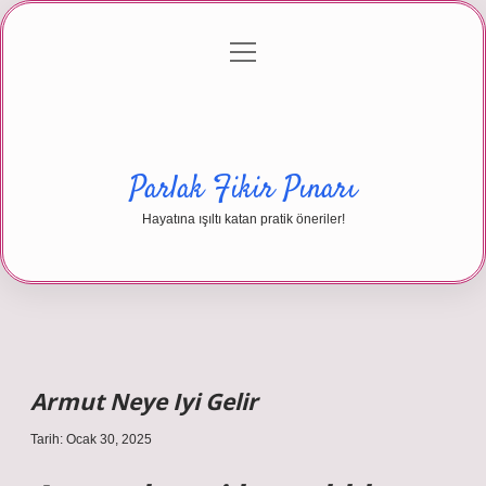
menüyü
Anasayfa
Gizlilik Politikası
Yasal Uyarı
aç
Hakkımızda
Parlak Fikir Pınarı
Hayatına ışıltı katan pratik öneriler!
Armut Neye Iyi Gelir
Tarih: Ocak 30, 2025