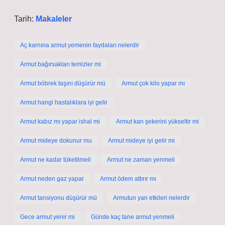
Tarih:
Makaleler
Aç karnına armut yemenin faydaları nelerdir
Armut bağırsakları temizler mi
Armut böbrek taşını düşürür mü
Armut çok kilo yapar mı
Armut hangi hastalıklara iyi gelir
Armut kabız mı yapar ishal mi
Armut kan şekerini yükseltir mi
Armut mideye dokunur mu
Armut mideye iyi gelir mi
Armut ne kadar tüketilmeli
Armut ne zaman yenmeli
Armut neden gaz yapar
Armut ödem attırır mı
Armut tansiyonu düşürür mü
Armutun yan etkileri nelerdir
Gece armut yenir mi
Günde kaç tane armut yenmeli