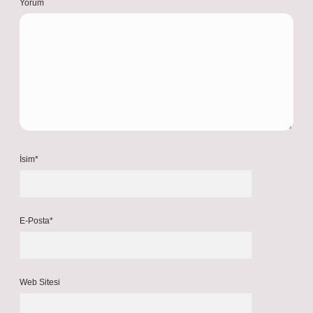
Yorum
İsim*
E-Posta*
Web Sitesi