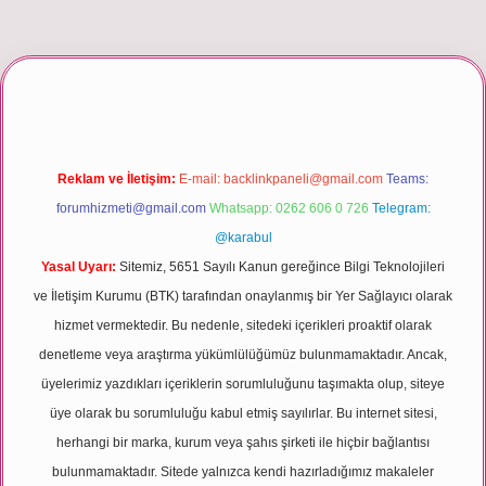
r giriş
Reklam ve İletişim:
E-mail:
backlinkpaneli@gmail.com
Teams:
forumhizmeti@gmail.com
Whatsapp: 0262 606 0 726
Telegram:
@karabul
Yasal Uyarı:
Sitemiz, 5651 Sayılı Kanun gereğince Bilgi Teknolojileri
ve İletişim Kurumu (BTK) tarafından onaylanmış bir Yer Sağlayıcı olarak
hizmet vermektedir. Bu nedenle, sitedeki içerikleri proaktif olarak
denetleme veya araştırma yükümlülüğümüz bulunmamaktadır. Ancak,
üyelerimiz yazdıkları içeriklerin sorumluluğunu taşımakta olup, siteye
üye olarak bu sorumluluğu kabul etmiş sayılırlar. Bu internet sitesi,
herhangi bir marka, kurum veya şahıs şirketi ile hiçbir bağlantısı
bulunmamaktadır. Sitede yalnızca kendi hazırladığımız makaleler