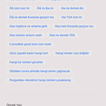
Âlâ ismi caiz mi
Âlâ mı âla mı
Ala ne demek din
Âlâ ne demek Kuranda geçiyor mu
Ala Türk ismi mi
Alas ingilizce ne anlama gelir
Alas ismi Kuranda geçiyor mu
Alas isminin anlamı nedir
Alas ne demek TDK
Cennetteki güzel kızın ismi nedir
Gözü çapaklı kadın hangi isim
Hangi isimler caiz değildir
Hangi kız isimleri günahtır
Öldükten sonra ahirette hangi isimle çağrılacak
Peygamber efendimiz hangi isimleri yasaklamış
Önceki Yazı