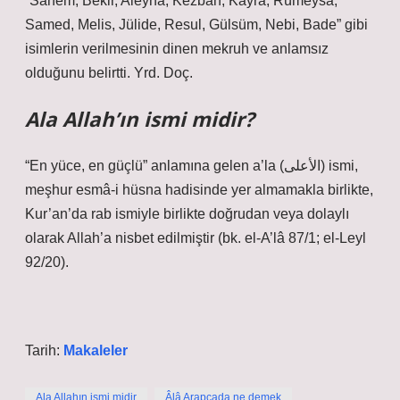
“Sanem, Bekir, Aleyna, Kezban, Kayra, Rümeysa,
Samed, Melis, Jülide, Resul, Gülsüm, Nebi, Bade” gibi
isimlerin verilmesinin dinen mekruh ve anlamsız
olduğunu belirtti. Yrd. Doç.
Ala Allah’ın ismi midir?
“En yüce, en güçlü” anlamına gelen a’la (الأعلى) ismi,
meşhur esmâ-i hüsna hadisinde yer almamakla birlikte,
Kur’an’da rab ismiyle birlikte doğrudan veya dolaylı
olarak Allah’a nisbet edilmiştir (bk. el-A’lâ 87/1; el-Leyl
92/20).
Tarih:
Makaleler
Ala Allahın ismi midir
Âlâ Arapçada ne demek