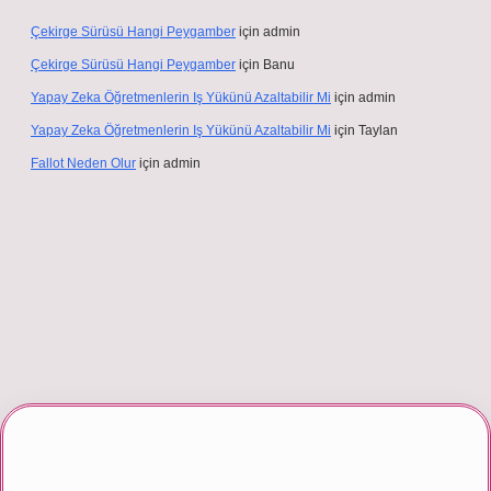
Çekirge Sürüsü Hangi Peygamber
için
admin
Çekirge Sürüsü Hangi Peygamber
için
Banu
Yapay Zeka Öğretmenlerin Iş Yükünü Azaltabilir Mi
için
admin
Yapay Zeka Öğretmenlerin Iş Yükünü Azaltabilir Mi
için
Taylan
Fallot Neden Olur
için
admin
giriş