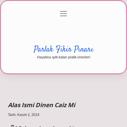
menüyü
Anasayfa
Gizlilik Politikası
Yasal Uyarı
aç
Hakkımızda
Parlak Fikir Pınarı
Hayatına ışıltı katan pratik öneriler!
Alas Ismi Dinen Caiz Mi
Tarih: Kasım 2, 2024