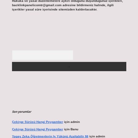
Hukuka ve yasal düzenlemelere aykırı olduğunu düşündüğünüz içerikleri,
backlinkpanelicomtr@gmail.com
adresine bildirmeniz halinde, ilgili
içerikler yasal süre içerisinde sitemizden kaldırılacaktır.
Arama
Son yorumlar
Çekirge Sürüsü Hangi Peygamber
için
admin
Çekirge Sürüsü Hangi Peygamber
için
Banu
Yapay Zeka Öğretmenlerin Iş Yükünü Azaltabilir Mi
için
admin