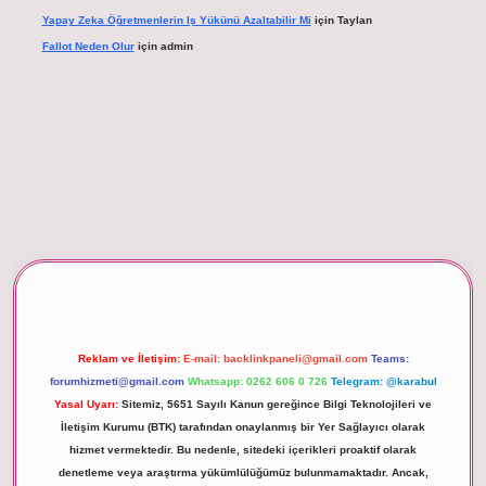
Yapay Zeka Öğretmenlerin Iş Yükünü Azaltabilir Mi
için
Taylan
Fallot Neden Olur
için
admin
per giriş
Reklam ve İletişim:
E-mail:
backlinkpaneli@gmail.com
Teams:
forumhizmeti@gmail.com
Whatsapp: 0262 606 0 726
Telegram: @karabul
Yasal Uyarı:
Sitemiz, 5651 Sayılı Kanun gereğince Bilgi Teknolojileri ve
İletişim Kurumu (BTK) tarafından onaylanmış bir Yer Sağlayıcı olarak
hizmet vermektedir. Bu nedenle, sitedeki içerikleri proaktif olarak
denetleme veya araştırma yükümlülüğümüz bulunmamaktadır. Ancak,