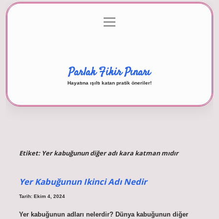
menüyü
Anasayfa
Gizlilik Politikası
Yasal Uyarı
aç
Hakkımızda
Parlak Fikir Pınarı
Hayatına ışıltı katan pratik öneriler!
Etiket:
Yer kabuğunun diğer adı kara katman mıdır
Yer Kabuğunun Ikinci Adı Nedir
Tarih: Ekim 4, 2024
Yer kabuğunun adları nelerdir? Dünya kabuğunun diğer