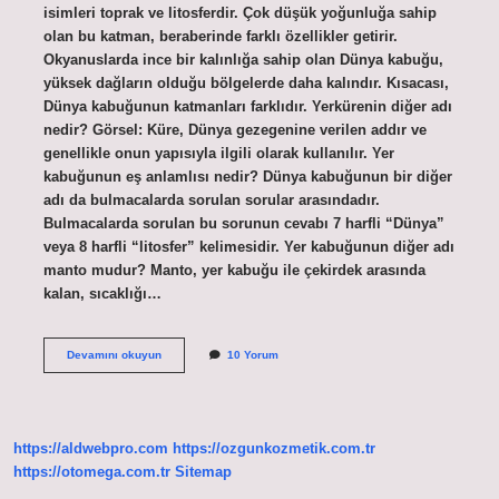
isimleri toprak ve litosferdir. Çok düşük yoğunluğa sahip
olan bu katman, beraberinde farklı özellikler getirir.
Okyanuslarda ince bir kalınlığa sahip olan Dünya kabuğu,
yüksek dağların olduğu bölgelerde daha kalındır. Kısacası,
Dünya kabuğunun katmanları farklıdır. Yerkürenin diğer adı
nedir? Görsel: Küre, Dünya gezegenine verilen addır ve
genellikle onun yapısıyla ilgili olarak kullanılır. Yer
kabuğunun eş anlamlısı nedir? Dünya kabuğunun bir diğer
adı da bulmacalarda sorulan sorular arasındadır.
Bulmacalarda sorulan bu sorunun cevabı 7 harfli “Dünya”
veya 8 harfli “litosfer” kelimesidir. Yer kabuğunun diğer adı
manto mudur? Manto, yer kabuğu ile çekirdek arasında
kalan, sıcaklığı…
Yer
Devamını okuyun
10 Yorum
Kabuğunun
Ikinci
Adı
Nedir
https://aldwebpro.com
https://ozgunkozmetik.com.tr
https://otomega.com.tr
Sitemap