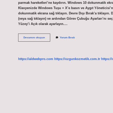
parmak hareketleri’ne kaydırın. Windows 10 dokunmatik ekra
Klavyenizde Windows Tuşu + X’e basın ve Aygıt Yöneticisi’n
dokunmatik ekrana sağ tıklayın. Devre Dışı Bırak’a tıklayın.
(veya sağ tıklayın) ve ardından Görev Çubuğu Ayarları’nı s
Yüzey’i Açık olarak ayarlayın.…
10
Devamını okuyun
Yorum Bırak
Dokunma
Noktalarıyla
Dokunma
Desteği
Nedir
https://aldwebpro.com
https://ozgunkozmetik.com.tr
https:/