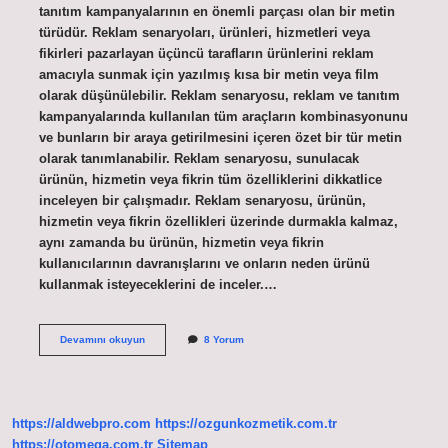
tanıtım kampanyalarının en önemli parçası olan bir metin
türüdür. Reklam senaryoları, ürünleri, hizmetleri veya
fikirleri pazarlayan üçüncü tarafların ürünlerini reklam
amacıyla sunmak için yazılmış kısa bir metin veya film
olarak düşünülebilir. Reklam senaryosu, reklam ve tanıtım
kampanyalarında kullanılan tüm araçların kombinasyonunu
ve bunların bir araya getirilmesini içeren özet bir tür metin
olarak tanımlanabilir. Reklam senaryosu, sunulacak
ürünün, hizmetin veya fikrin tüm özelliklerini dikkatlice
inceleyen bir çalışmadır. Reklam senaryosu, ürünün,
hizmetin veya fikrin özellikleri üzerinde durmakla kalmaz,
aynı zamanda bu ürünün, hizmetin veya fikrin
kullanıcılarının davranışlarını ve onların neden ürünü
kullanmak isteyeceklerini de inceler.…
Reklam
Devamını okuyun
8 Yorum
senaryosu
nedir
kısaca
tanımı
https://aldwebpro.com
https://ozgunkozmetik.com.tr
https://otomega.com.tr
Sitemap