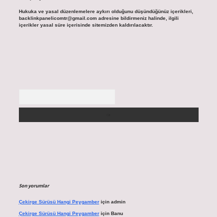
Hukuka ve yasal düzenlemelere aykırı olduğunu düşündüğünüz içerikleri,
backlinkpanelicomtr@gmail.com
adresine bildirmeniz halinde, ilgili
içerikler yasal süre içerisinde sitemizden kaldırılacaktır.
Arama
Son yorumlar
Çekirge Sürüsü Hangi Peygamber
için
admin
Çekirge Sürüsü Hangi Peygamber
için
Banu