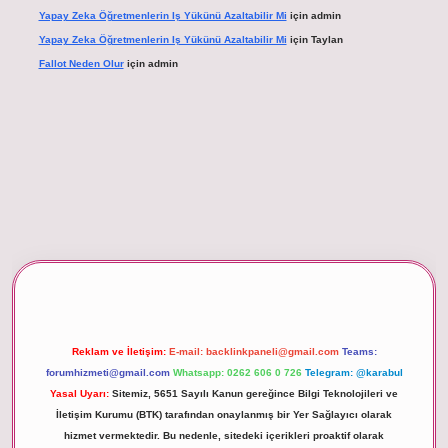
Yapay Zeka Öğretmenlerin Iş Yükünü Azaltabilir Mi
için
admin
Yapay Zeka Öğretmenlerin Iş Yükünü Azaltabilir Mi
için
Taylan
Fallot Neden Olur
için
admin
xper giriş
Reklam ve İletişim:
E-mail:
backlinkpaneli@gmail.com
Teams:
forumhizmeti@gmail.com
Whatsapp: 0262 606 0 726
Telegram: @karabul
Yasal Uyarı:
Sitemiz, 5651 Sayılı Kanun gereğince Bilgi Teknolojileri ve
İletişim Kurumu (BTK) tarafından onaylanmış bir Yer Sağlayıcı olarak
hizmet vermektedir. Bu nedenle, sitedeki içerikleri proaktif olarak