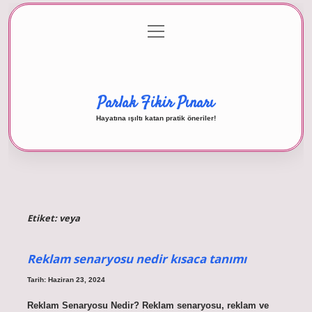
menüyü
Anasayfa
Gizlilik Politikası
Yasal Uyarı
aç
Hakkımızda
Parlak Fikir Pınarı
Hayatına ışıltı katan pratik öneriler!
Etiket:
veya
Reklam senaryosu nedir kısaca tanımı
Tarih: Haziran 23, 2024
Reklam Senaryosu Nedir? Reklam senaryosu, reklam ve