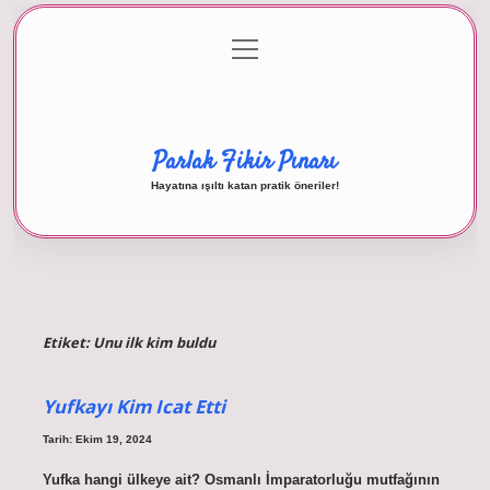
menüyü
Anasayfa
Gizlilik Politikası
Yasal Uyarı
aç
Hakkımızda
Parlak Fikir Pınarı
Hayatına ışıltı katan pratik öneriler!
Etiket:
Unu ilk kim buldu
Yufkayı Kim Icat Etti
Tarih: Ekim 19, 2024
Yufka hangi ülkeye ait? Osmanlı İmparatorluğu mutfağının