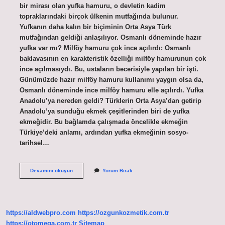
bir mirası olan yufka hamuru, o devletin kadim
topraklarındaki birçok ülkenin mutfağında bulunur.
Yufkanın daha kalın bir biçiminin Orta Asya Türk
mutfağından geldiği anlaşılıyor. Osmanlı döneminde hazır
yufka var mı? Milföy hamuru çok ince açılırdı: Osmanlı
baklavasının en karakteristik özelliği milföy hamurunun çok
ince açılmasıydı. Bu, ustaların becerisiyle yapılan bir işti.
Günümüzde hazır milföy hamuru kullanımı yaygın olsa da,
Osmanlı döneminde ince milföy hamuru elle açılırdı. Yufka
Anadolu’ya nereden geldi? Türklerin Orta Asya’dan getirip
Anadolu’ya sunduğu ekmek çeşitlerinden biri de yufka
ekmeğidir. Bu bağlamda çalışmada öncelikle ekmeğin
Türkiye’deki anlamı, ardından yufka ekmeğinin sosyo-
tarihsel…
Yufkayı
Devamını okuyun
Yorum Bırak
Kim
Icat
Etti
https://aldwebpro.com
https://ozgunkozmetik.com.tr
https://otomega.com.tr
Sitemap