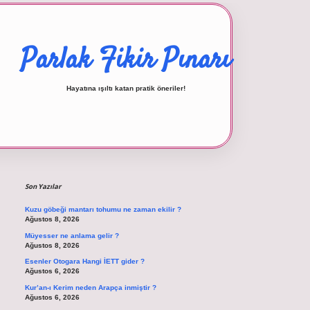
Parlak Fikir Pınarı
Hayatına ışıltı katan pratik öneriler!
Sidebar
betexper giriş
Son Yazılar
Kuzu göbeği mantarı tohumu ne zaman ekilir ?
Ağustos 8, 2026
Müyesser ne anlama gelir ?
Ağustos 8, 2026
Esenler Otogara Hangi İETT gider ?
Ağustos 6, 2026
Kur’an-ı Kerim neden Arapça inmiştir ?
Ağustos 6, 2026