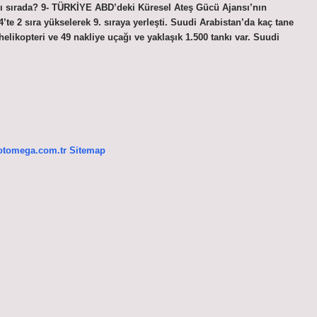
ncı sırada? 9- TÜRKİYE ABD’deki Küresel Ateş Gücü Ajansı’nın
4’te 2 sıra yükselerek 9. sıraya yerleşti. Suudi Arabistan’da kaç tane
elikopteri ve 49 nakliye uçağı ve yaklaşık 1.500 tankı var. Suudi
/otomega.com.tr
Sitemap