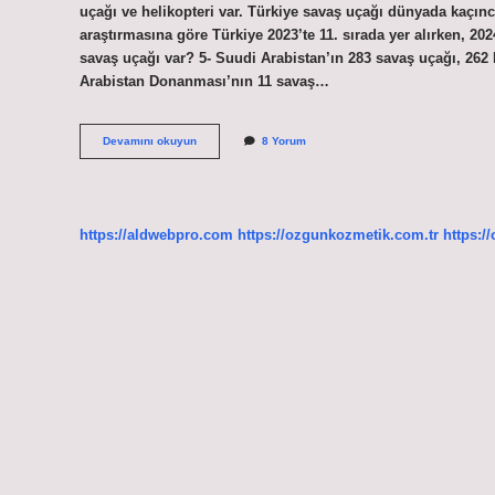
uçağı ve helikopteri var. Türkiye savaş uçağı dünyada kaçı
araştırmasına göre Türkiye 2023’te 11. sırada yer alırken, 202
savaş uçağı var? 5- Suudi Arabistan’ın 283 savaş uçağı, 262 h
Arabistan Donanması’nın 11 savaş…
En
Devamını okuyun
8 Yorum
Çok
Savaş
Uçağı
Olan
Ülke
https://aldwebpro.com
https://ozgunkozmetik.com.tr
https:/
Hangisi