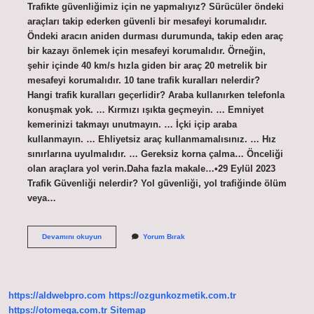
Trafikte güvenliğimiz için ne yapmalıyız? Sürücüler öndeki
araçları takip ederken güvenli bir mesafeyi korumalıdır.
Öndeki aracın aniden durması durumunda, takip eden araç
bir kazayı önlemek için mesafeyi korumalıdır. Örneğin,
şehir içinde 40 km/s hızla giden bir araç 20 metrelik bir
mesafeyi korumalıdır. 10 tane trafik kuralları nelerdir?
Hangi trafik kuralları geçerlidir? Araba kullanırken telefonla
konuşmak yok. … Kırmızı ışıkta geçmeyin. … Emniyet
kemerinizi takmayı unutmayın. … İçki içip araba
kullanmayın. … Ehliyetsiz araç kullanmamalısınız. … Hız
sınırlarına uyulmalıdır. … Gereksiz korna çalma… Önceliği
olan araçlara yol verin.Daha fazla makale…•29 Eylül 2023
Trafik Güvenliği nelerdir? Yol güvenliği, yol trafiğinde ölüm
veya…
Trafikte
Devamını okuyun
Yorum Bırak
Güvenlik
Önlemleri
Nelerdir
https://aldwebpro.com
https://ozgunkozmetik.com.tr
https://otomega.com.tr
Sitemap