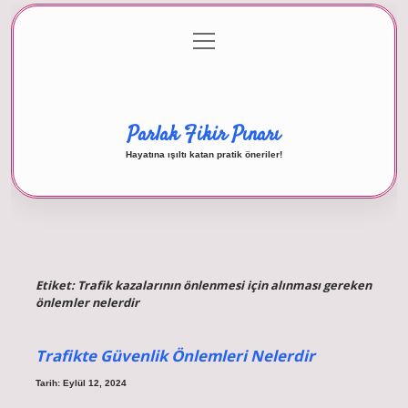
menüyü
Anasayfa
Gizlilik Politikası
Yasal Uyarı
aç
Hakkımızda
Parlak Fikir Pınarı
Hayatına ışıltı katan pratik öneriler!
Etiket:
Trafik kazalarının önlenmesi için alınması gereken
önlemler nelerdir
Trafikte Güvenlik Önlemleri Nelerdir
Tarih: Eylül 12, 2024