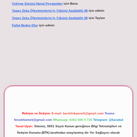
Çekirge Sürüsü Hangi Peygamber
için
Banu
Yapay Zeka Öğretmenlerin Iş Yükünü Azaltabilir Mi
için
admin
Yapay Zeka Öğretmenlerin Iş Yükünü Azaltabilir Mi
için
Taylan
Fallot Neden Olur
için
admin
 giriş
Reklam ve İletişim:
E-mail:
backlinkpaneli@gmail.com
Teams:
forumhizmeti@gmail.com
Whatsapp: 0262 606 0 726
Telegram: @karabul
Yasal Uyarı:
Sitemiz, 5651 Sayılı Kanun gereğince Bilgi Teknolojileri ve
İletişim Kurumu (BTK) tarafından onaylanmış bir Yer Sağlayıcı olarak