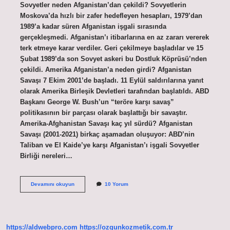
Sovyetler neden Afganistan’dan çekildi? Sovyetlerin
Moskova’da hızlı bir zafer hedefleyen hesapları, 1979’dan
1989’a kadar süren Afganistan işgali sırasında
gerçekleşmedi. Afganistan’ı itibarlarına en az zararı vererek
terk etmeye karar verdiler. Geri çekilmeye başladılar ve 15
Şubat 1989’da son Sovyet askeri bu Dostluk Köprüsü’nden
çekildi. Amerika Afganistan’a neden girdi? Afganistan
Savaşı 7 Ekim 2001’de başladı. 11 Eylül saldırılarına yanıt
olarak Amerika Birleşik Devletleri tarafından başlatıldı. ABD
Başkanı George W. Bush’un “teröre karşı savaş”
politikasının bir parçası olarak başlattığı bir savaştır.
Amerika-Afghanistan Savaşı kaç yıl sürdü? Afganistan
Savaşı (2001-2021) birkaç aşamadan oluşuyor: ABD’nin
Taliban ve El Kaide’ye karşı Afganistan’ı işgali Sovyetler
Birliği nereleri…
Sovyetler
Devamını okuyun
10 Yorum
Birliği
Afganistanı
Ne
Zaman
Işgal
https://aldwebpro.com
https://ozgunkozmetik.com.tr
Etti