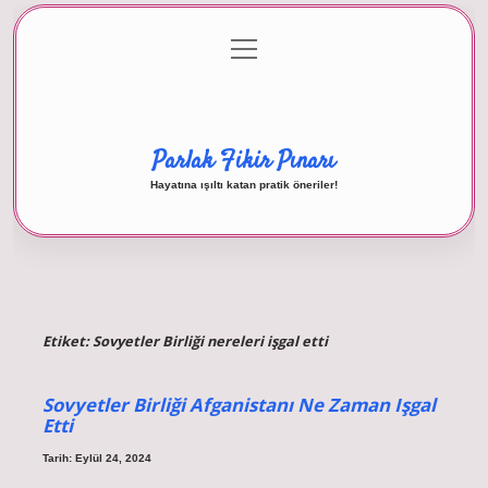
menüyü
Anasayfa
Gizlilik Politikası
Yasal Uyarı
aç
Hakkımızda
Parlak Fikir Pınarı
Hayatına ışıltı katan pratik öneriler!
Etiket:
Sovyetler Birliği nereleri işgal etti
Sovyetler Birliği Afganistanı Ne Zaman Işgal
Etti
Tarih: Eylül 24, 2024