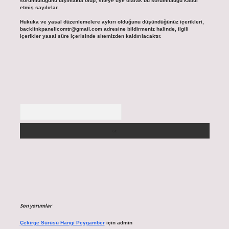
sorumluluğunu taşımakta olup, siteye üye olarak bu sorumluluğu kabul
etmiş sayılırlar.
Hukuka ve yasal düzenlemelere aykırı olduğunu düşündüğünüz içerikleri,
backlinkpanelicomtr@gmail.com
adresine bildirmeniz halinde, ilgili
içerikler yasal süre içerisinde sitemizden kaldırılacaktır.
Arama
Son yorumlar
Çekirge Sürüsü Hangi Peygamber
için
admin