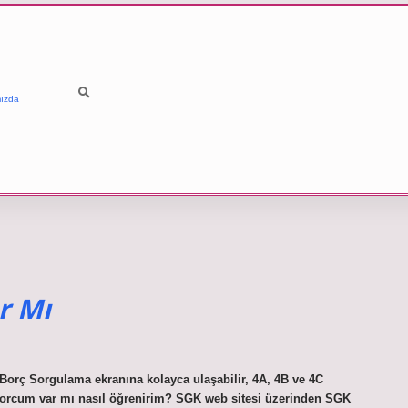
ızda
r Mı
orç Sorgulama ekranına kolayca ulaşabilir, 4A, 4B ve 4C
K borcum var mı nasıl öğrenirim? SGK web sitesi üzerinden SGK