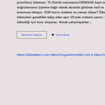
primi/borç ödemesi. TC Kimlik numaranızı/VKN/SGK kayıt num
doğrulamanızı (işleme bağlı olarak ekranda görünen harf ve
butonuna tıklayın. SGK borcu sisteme ne zaman düşer? Öd
ödemeleri genellikle takip eden ayın 15’inde sisteme yansır.
ödendiği için borç oluşmaz. Ancak çalışmayanlar…
Sgk
Devamını okuyun
Yorum Bırak
Borcu
E
Devlette
Çıkar
Mı
https://aldwebpro.com
https://ozgunkozmetik.com.tr
https:/