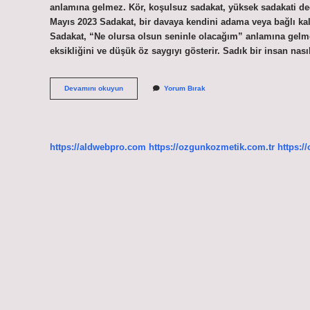
anlamına gelmez. Kör, koşulsuz sadakat, yüksek sadakati deği
Mayıs 2023 Sadakat, bir davaya kendini adama veya bağlı kalma
Sadakat, “Ne olursa olsun seninle olacağım” anlamına gelmez
eksikliğini ve düşük öz saygıyı gösterir. Sadık bir insan nas
Sadakatli
Devamını okuyun
Yorum Bırak
Insan
Nasıl
Olur
https://aldwebpro.com
https://ozgunkozmetik.com.tr
https:/