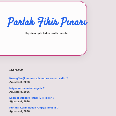
Parlak Fikir Pınarı
Hayatına ışıltı katan pratik öneriler!
Sidebar
betexper giriş
Son Yazılar
Kuzu göbeği mantarı tohumu ne zaman ekilir ?
Ağustos 8, 2026
Müyesser ne anlama gelir ?
Ağustos 8, 2026
Esenler Otogara Hangi İETT gider ?
Ağustos 6, 2026
Kur’an-ı Kerim neden Arapça inmiştir ?
Ağustos 6, 2026