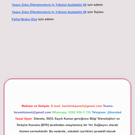
Yapay Zeka Öğretmenlerin Iş Yükünü Azaltabilir Mi
için
admin
Yapay Zeka Öğretmenlerin Iş Yükünü Azaltabilir Mi
için
Taylan
Fallot Neden Olur
için
admin
per giriş
Reklam ve İletişim:
E-mail:
backlinkpaneli@gmail.com
Teams:
forumhizmeti@gmail.com
Whatsapp: 0262 606 0 726
Telegram: @karabul
Yasal Uyarı:
Sitemiz, 5651 Sayılı Kanun gereğince Bilgi Teknolojileri ve
İletişim Kurumu (BTK) tarafından onaylanmış bir Yer Sağlayıcı olarak
hizmet vermektedir. Bu nedenle, sitedeki içerikleri proaktif olarak