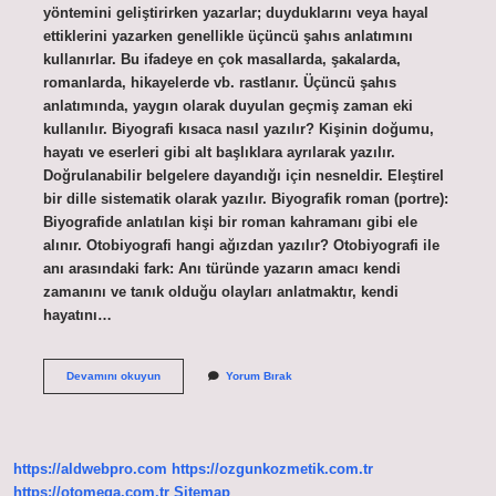
yöntemini geliştirirken yazarlar; duyduklarını veya hayal
ettiklerini yazarken genellikle üçüncü şahıs anlatımını
kullanırlar. Bu ifadeye en çok masallarda, şakalarda,
romanlarda, hikayelerde vb. rastlanır. Üçüncü şahıs
anlatımında, yaygın olarak duyulan geçmiş zaman eki
kullanılır. Biyografi kısaca nasıl yazılır? Kişinin doğumu,
hayatı ve eserleri gibi alt başlıklara ayrılarak yazılır.
Doğrulanabilir belgelere dayandığı için nesneldir. Eleştirel
bir dille sistematik olarak yazılır. Biyografik roman (portre):
Biyografide anlatılan kişi bir roman kahramanı gibi ele
alınır. Otobiyografi hangi ağızdan yazılır? Otobiyografi ile
anı arasındaki fark: Anı türünde yazarın amacı kendi
zamanını ve tanık olduğu olayları anlatmaktır, kendi
hayatını…
Biyografi
Devamını okuyun
Yorum Bırak
Nedir
Kaçıncı
Kişi
Ağzından
Yazılır
https://aldwebpro.com
https://ozgunkozmetik.com.tr
https://otomega.com.tr
Sitemap