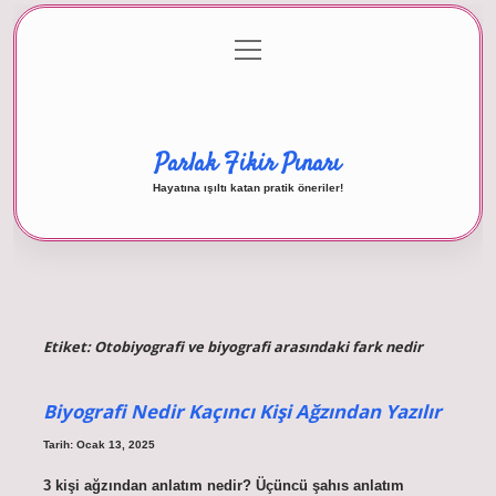
menüyü
Anasayfa
Gizlilik Politikası
Yasal Uyarı
aç
Hakkımızda
Parlak Fikir Pınarı
Hayatına ışıltı katan pratik öneriler!
Etiket:
Otobiyografi ve biyografi arasındaki fark nedir
Biyografi Nedir Kaçıncı Kişi Ağzından Yazılır
Tarih: Ocak 13, 2025
3 kişi ağzından anlatım nedir? Üçüncü şahıs anlatım