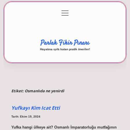
menüyü
Anasayfa
Gizlilik Politikası
Yasal Uyarı
aç
Hakkımızda
Parlak Fikir Pınarı
Hayatına ışıltı katan pratik öneriler!
Etiket:
Osmanlıda ne yenirdi
Yufkayı Kim Icat Etti
Tarih: Ekim 19, 2024
Yufka hangi ülkeye ait? Osmanlı İmparatorluğu mutfağının