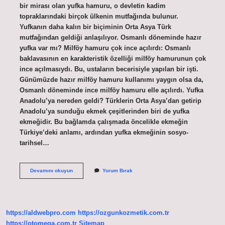
bir mirası olan yufka hamuru, o devletin kadim
topraklarındaki birçok ülkenin mutfağında bulunur.
Yufkanın daha kalın bir biçiminin Orta Asya Türk
mutfağından geldiği anlaşılıyor. Osmanlı döneminde hazır
yufka var mı? Milföy hamuru çok ince açılırdı: Osmanlı
baklavasının en karakteristik özelliği milföy hamurunun çok
ince açılmasıydı. Bu, ustaların becerisiyle yapılan bir işti.
Günümüzde hazır milföy hamuru kullanımı yaygın olsa da,
Osmanlı döneminde ince milföy hamuru elle açılırdı. Yufka
Anadolu’ya nereden geldi? Türklerin Orta Asya’dan getirip
Anadolu’ya sunduğu ekmek çeşitlerinden biri de yufka
ekmeğidir. Bu bağlamda çalışmada öncelikle ekmeğin
Türkiye’deki anlamı, ardından yufka ekmeğinin sosyo-
tarihsel…
Yufkayı
Devamını okuyun
Yorum Bırak
Kim
Icat
Etti
https://aldwebpro.com
https://ozgunkozmetik.com.tr
https://otomega.com.tr
Sitemap