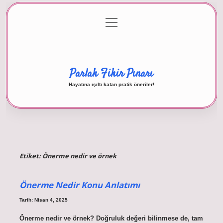
menüyü
Anasayfa
Gizlilik Politikası
Yasal Uyarı
aç
Hakkımızda
Parlak Fikir Pınarı
Hayatına ışıltı katan pratik öneriler!
Etiket:
Önerme nedir ve örnek
Önerme Nedir Konu Anlatımı
Tarih: Nisan 4, 2025
Önerme nedir ve örnek? Doğruluk değeri bilinmese de, tam