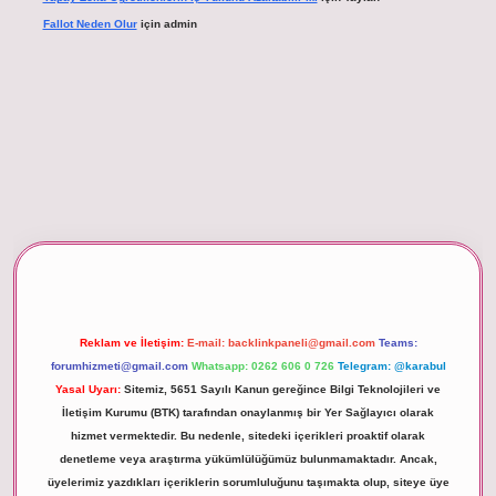
Fallot Neden Olur
için
admin
xper giriş
Reklam ve İletişim:
E-mail:
backlinkpaneli@gmail.com
Teams:
forumhizmeti@gmail.com
Whatsapp: 0262 606 0 726
Telegram: @karabul
Yasal Uyarı:
Sitemiz, 5651 Sayılı Kanun gereğince Bilgi Teknolojileri ve
İletişim Kurumu (BTK) tarafından onaylanmış bir Yer Sağlayıcı olarak
hizmet vermektedir. Bu nedenle, sitedeki içerikleri proaktif olarak
denetleme veya araştırma yükümlülüğümüz bulunmamaktadır. Ancak,
üyelerimiz yazdıkları içeriklerin sorumluluğunu taşımakta olup, siteye üye