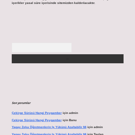
içerikler yasal süre içerisinde sitemizden kaldırılacaktır.
Arama
Son yorumlar
Çekirge Sürüsü Hangi Peygamber
için
admin
Çekirge Sürüsü Hangi Peygamber
için
Banu
Yapay Zeka Öğretmenlerin Iş Yükünü Azaltabilir Mi
için
admin
Yapay Zeka Öğretmenlerin Iş Yükünü Azaltabilir Mi
için
Taylan