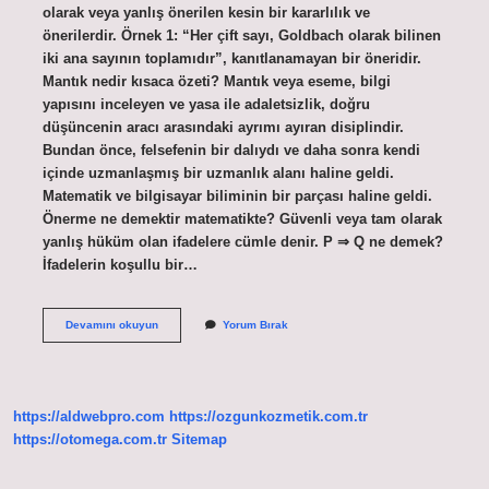
olarak veya yanlış önerilen kesin bir kararlılık ve
önerilerdir. Örnek 1: “Her çift sayı, Goldbach olarak bilinen
iki ana sayının toplamıdır”, kanıtlanamayan bir öneridir.
Mantık nedir kısaca özeti? Mantık veya eseme, bilgi
yapısını inceleyen ve yasa ile adaletsizlik, doğru
düşüncenin aracı arasındaki ayrımı ayıran disiplindir.
Bundan önce, felsefenin bir dalıydı ve daha sonra kendi
içinde uzmanlaşmış bir uzmanlık alanı haline geldi.
Matematik ve bilgisayar biliminin bir parçası haline geldi.
Önerme ne demektir matematikte? Güvenli veya tam olarak
yanlış hüküm olan ifadelere cümle denir. P ⇒ Q ne demek?
İfadelerin koşullu bir…
Önerme
Devamını okuyun
Yorum Bırak
Nedir
Konu
Anlatımı
https://aldwebpro.com
https://ozgunkozmetik.com.tr
https://otomega.com.tr
Sitemap