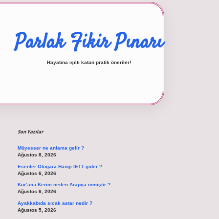
Parlak Fikir Pınarı
Hayatına ışıltı katan pratik öneriler!
Sidebar
betexper giriş
Son Yazılar
Müyesser ne anlama gelir ?
Ağustos 8, 2026
Esenler Otogara Hangi İETT gider ?
Ağustos 6, 2026
Kur’an-ı Kerim neden Arapça inmiştir ?
Ağustos 6, 2026
Ayakkabıda sıcak astar nedir ?
Ağustos 5, 2026