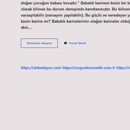
doğan çocuğun babası kocadır.” Babalık karinesi kesin bir k
olarak bilinen bu durum deneyimle kanıtlanmıştır. Bu biline
varsayılabilir (varsayım yapılabilir). Bu güçlü ve neredeyse 
kesin karine mi? Babalık karinelerinin olağan karineler oldu
aksi…
Analık
Devamını okuyun
Yorum Bırak
Karinesi
Ne
Demek
https://aldwebpro.com
https://ozgunkozmetik.com.tr
https:/