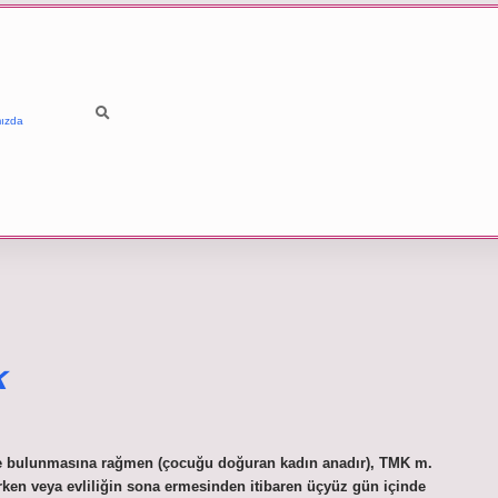
ızda
k
ine bulunmasına rağmen (çocuğu doğuran kadın anadır), TMK m.
rken veya evliliğin sona ermesinden itibaren üçyüz gün içinde