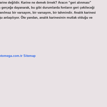
arine değildir. Karine ne demek örnek? Aracın “geri alınması”
n gerçeğe dayanarak, bu gibi durumlarda fonların geri çekileceği
yanılmaz bir varsayım, bir varsayım, bir tahmindir. Analık karinesi
ğu anlaşılıyor. Öte yandan, analık karinesinin mutlak olduğu ve
/otomega.com.tr
Sitemap