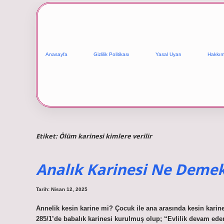
Anasayfa
Gizlilik Politikası
Yasal Uyarı
Hakkım
Etiket:
Ölüm karinesi kimlere verilir
Analık Karinesi Ne Deme
Tarih: Nisan 12, 2025
Annelik kesin karine mi? Çocuk ile ana arasında kesin kar
285/1’de babalık karinesi kurulmuş olup; “Evlilik devam ede