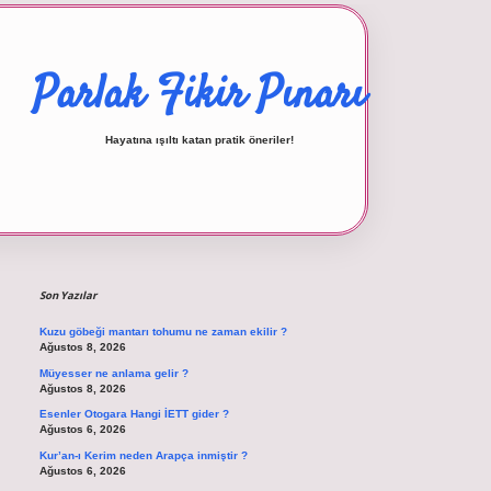
Parlak Fikir Pınarı
Hayatına ışıltı katan pratik öneriler!
Sidebar
betexper giriş
Son Yazılar
Kuzu göbeği mantarı tohumu ne zaman ekilir ?
Ağustos 8, 2026
Müyesser ne anlama gelir ?
Ağustos 8, 2026
Esenler Otogara Hangi İETT gider ?
Ağustos 6, 2026
Kur’an-ı Kerim neden Arapça inmiştir ?
Ağustos 6, 2026