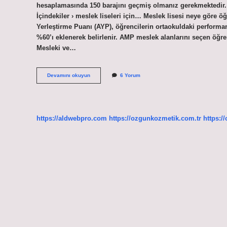
hesaplamasında 150 barajını geçmiş olmanız gerekmektedir. .
İçindekiler › meslek liseleri için… Meslek lisesi neye göre
Yerleştirme Puanı (AYP), öğrencilerin ortaokuldaki performan
%60’ı eklenerek belirlenir. AMP meslek alanlarını seçen öğr
Mesleki ve…
Meslek
Devamını okuyun
6 Yorum
Lisesi
Geçmek
Için
Kaç
Puan
https://aldwebpro.com
https://ozgunkozmetik.com.tr
https:/
Gerekir