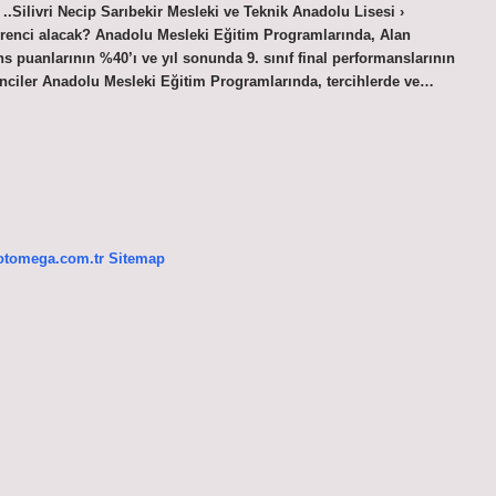
.Silivri Necip Sarıbekir Mesleki ve Teknik Anadolu Lisesi ›
 öğrenci alacak? Anadolu Mesleki Eğitim Programlarında, Alan
s puanlarının %40’ı ve yıl sonunda 9. sınıf final performanslarının
enciler Anadolu Mesleki Eğitim Programlarında, tercihlerde ve…
/otomega.com.tr
Sitemap