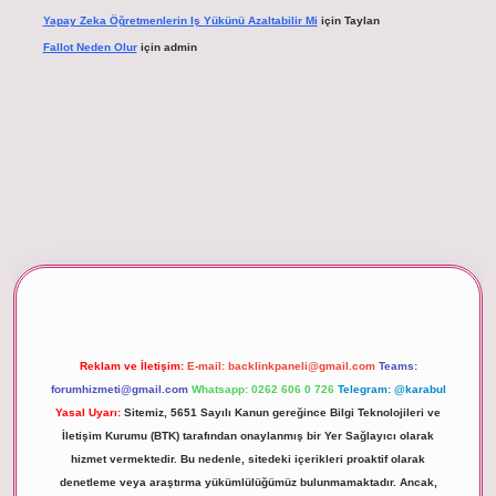
Yapay Zeka Öğretmenlerin Iş Yükünü Azaltabilir Mi
için
Taylan
Fallot Neden Olur
için
admin
r giriş
Reklam ve İletişim:
E-mail:
backlinkpaneli@gmail.com
Teams:
forumhizmeti@gmail.com
Whatsapp: 0262 606 0 726
Telegram: @karabul
Yasal Uyarı:
Sitemiz, 5651 Sayılı Kanun gereğince Bilgi Teknolojileri ve
İletişim Kurumu (BTK) tarafından onaylanmış bir Yer Sağlayıcı olarak
hizmet vermektedir. Bu nedenle, sitedeki içerikleri proaktif olarak
denetleme veya araştırma yükümlülüğümüz bulunmamaktadır. Ancak,