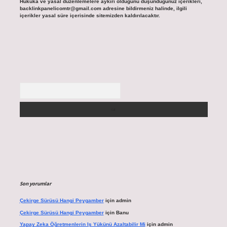
Hukuka ve yasal düzenlemelere aykırı olduğunu düşündüğünüz içerikleri,
backlinkpanelicomtr@gmail.com
adresine bildirmeniz halinde, ilgili
içerikler yasal süre içerisinde sitemizden kaldırılacaktır.
Arama
Son yorumlar
Çekirge Sürüsü Hangi Peygamber
için
admin
Çekirge Sürüsü Hangi Peygamber
için
Banu
Yapay Zeka Öğretmenlerin Iş Yükünü Azaltabilir Mi
için
admin