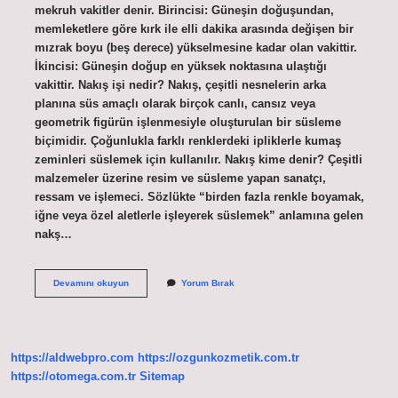
mekruh vakitler denir. Birincisi: Güneşin doğuşundan,
memleketlere göre kırk ile elli dakika arasında değişen bir
mızrak boyu (beş derece) yükselmesine kadar olan vakittir.
İkincisi: Güneşin doğup en yüksek noktasına ulaştığı
vakittir. Nakış işi nedir? Nakış, çeşitli nesnelerin arka
planına süs amaçlı olarak birçok canlı, cansız veya
geometrik figürün işlenmesiyle oluşturulan bir süsleme
biçimidir. Çoğunlukla farklı renklerdeki ipliklerle kumaş
zeminleri süslemek için kullanılır. Nakış kime denir? Çeşitli
malzemeler üzerine resim ve süsleme yapan sanatçı,
ressam ve işlemeci. Sözlükte “birden fazla renkle boyamak,
iğne veya özel aletlerle işleyerek süslemek” anlamına gelen
nakş…
Nakıs
Devamını okuyun
Yorum Bırak
Işi
Ne
Demek
https://aldwebpro.com
https://ozgunkozmetik.com.tr
https://otomega.com.tr
Sitemap