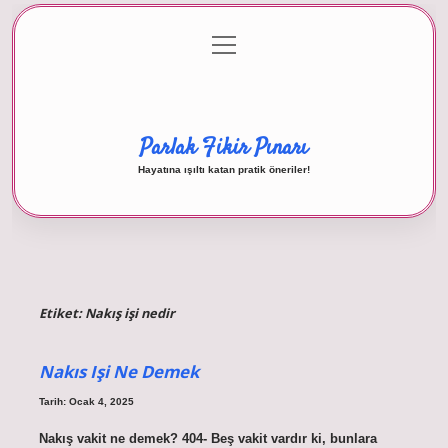
menüyü
Anasayfa
Gizlilik Politikası
Yasal Uyarı
aç
Hakkımızda
Parlak Fikir Pınarı
Hayatına ışıltı katan pratik öneriler!
Etiket:
Nakış işi nedir
Nakıs Işi Ne Demek
Tarih: Ocak 4, 2025
Nakış vakit ne demek? 404- Beş vakit vardır ki, bunlara