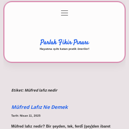
menüyü
Anasayfa
Gizlilik Politikası
Yasal Uyarı
aç
Hakkımızda
Parlak Fikir Pınarı
Hayatına ışıltı katan pratik öneriler!
Etiket:
Müfred lafız nedir
Müfred Lafız Ne Demek
Tarih: Nisan 11, 2025
Müfred lafız nedir? Bir şeyden, tek, ferdî (şey)den ibaret