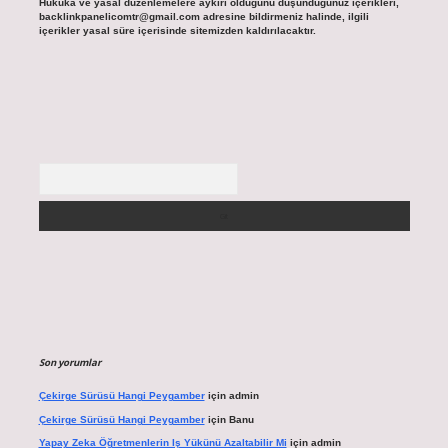
Hukuka ve yasal düzenlemelere aykırı olduğunu düşündüğünüz içerikleri,
backlinkpanelicomtr@gmail.com
adresine bildirmeniz halinde, ilgili
içerikler yasal süre içerisinde sitemizden kaldırılacaktır.
Arama
Son yorumlar
Çekirge Sürüsü Hangi Peygamber
için
admin
Çekirge Sürüsü Hangi Peygamber
için
Banu
Yapay Zeka Öğretmenlerin Iş Yükünü Azaltabilir Mi
için
admin