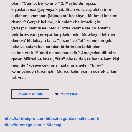
olan: “Cümle: Bir kelime.” 2. Meclis Bir, eşsiz,
kıyaslanamaz (şey veya kişi): Silah ve savaş aletlerinin
kullanımı, zamanın (Naîmâ) müfredatıydı. Mühmel lafız ne
demek? Gerçek kelime, bir anlamı belirtmek için
yerleştirilmemiş kelimedir; özne kelime ise bir anlamı
belirtmek için yerleştirilmiş kelimedir. Mütebayin lafız ne
demek? Mütebayin lafız: “İnsan” ve “at” kelimeleri gibi,
lafız ve anlam bakımından birbirinden farklı olan
kelimelerdir. Müfred ne anlama gelir? Arapçadan dilimize
geçen Müfred kelimesi, “fert” olarak da yazılan ve hem kişi
hem de “köşeye çekilmiş” anlamına gelen “birey”
kelimesinden türemiştir. Müfred kelimesinin sözlük anlamı
tek ve…
Müfred
Devamını okuyun
Yorum Bırak
Lafız
Ne
Demek
https://aldwebpro.com
https://ozgunkozmetik.com.tr
https://otomega.com.tr
Sitemap