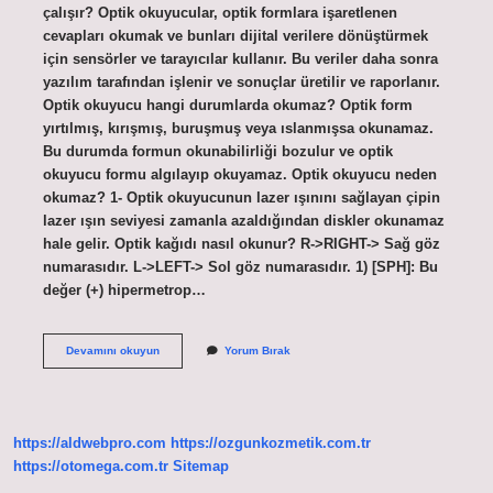
çalışır? Optik okuyucular, optik formlara işaretlenen
cevapları okumak ve bunları dijital verilere dönüştürmek
için sensörler ve tarayıcılar kullanır. Bu veriler daha sonra
yazılım tarafından işlenir ve sonuçlar üretilir ve raporlanır.
Optik okuyucu hangi durumlarda okumaz? Optik form
yırtılmış, kırışmış, buruşmuş veya ıslanmışsa okunamaz.
Bu durumda formun okunabilirliği bozulur ve optik
okuyucu formu algılayıp okuyamaz. Optik okuyucu neden
okumaz? 1- Optik okuyucunun lazer ışınını sağlayan çipin
lazer ışın seviyesi zamanla azaldığından diskler okunamaz
hale gelir. Optik kağıdı nasıl okunur? R->RIGHT-> Sağ göz
numarasıdır. L->LEFT-> Sol göz numarasıdır. 1) [SPH]: Bu
değer (+) hipermetrop…
Optik
Devamını okuyun
Yorum Bırak
Okuyucu
Nasıl
Çalışır
https://aldwebpro.com
https://ozgunkozmetik.com.tr
https://otomega.com.tr
Sitemap