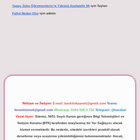
Yapay Zeka Öğretmenlerin Iş Yükünü Azaltabilir Mi
için
Taylan
Fallot Neden Olur
için
admin
betexper giriş
Reklam ve İletişim:
E-mail:
backlinkpaneli@gmail.com
Teams:
forumhizmeti@gmail.com
Whatsapp: 0262 606 0 726
Telegram: @karabul
Yasal Uyarı:
Sitemiz, 5651 Sayılı Kanun gereğince Bilgi Teknolojileri ve
İletişim Kurumu (BTK) tarafından onaylanmış bir Yer Sağlayıcı olarak
hizmet vermektedir. Bu nedenle, sitedeki içerikleri proaktif olarak
denetleme veya araştırma yükümlülüğümüz bulunmamaktadır. Ancak,