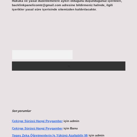
Hukuka ve yasal düzenlemelere aykırı olduğunu düşündüğünüz içerikleri,
backlinkpanelicomtr@gmail.com
adresine bildirmeniz halinde, ilgili
içerikler yasal süre içerisinde sitemizden kaldırılacaktır.
Arama
Son yorumlar
Çekirge Sürüsü Hangi Peygamber
için
admin
Çekirge Sürüsü Hangi Peygamber
için
Banu
Yapay Zeka Öğretmenlerin Iş Yükünü Azaltabilir Mi
için
admin