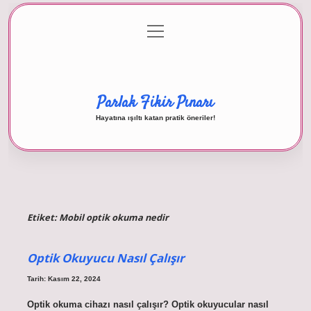
menüyü
Anasayfa
Gizlilik Politikası
Yasal Uyarı
aç
Hakkımızda
Parlak Fikir Pınarı
Hayatına ışıltı katan pratik öneriler!
Etiket:
Mobil optik okuma nedir
Optik Okuyucu Nasıl Çalışır
Tarih: Kasım 22, 2024
Optik okuma cihazı nasıl çalışır? Optik okuyucular nasıl