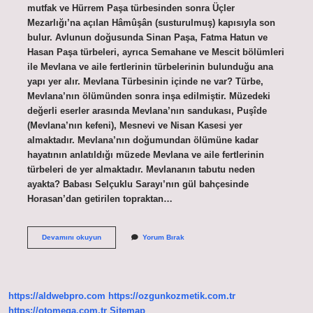
mutfak ve Hürrem Paşa türbesinden sonra Üçler
Mezarlığı’na açılan Hâmûşân (susturulmuş) kapısıyla son
bulur. Avlunun doğusunda Sinan Paşa, Fatma Hatun ve
Hasan Paşa türbeleri, ayrıca Semahane ve Mescit bölümleri
ile Mevlana ve aile fertlerinin türbelerinin bulunduğu ana
yapı yer alır. Mevlana Türbesinin içinde ne var? Türbe,
Mevlana’nın ölümünden sonra inşa edilmiştir. Müzedeki
değerli eserler arasında Mevlana’nın sandukası, Puşîde
(Mevlana’nın kefeni), Mesnevi ve Nisan Kasesi yer
almaktadır. Mevlana’nın doğumundan ölümüne kadar
hayatının anlatıldığı müzede Mevlana ve aile fertlerinin
türbeleri de yer almaktadır. Mevlananın tabutu neden
ayakta? Babası Selçuklu Sarayı’nın gül bahçesinde
Horasan’dan getirilen topraktan…
Konya
Devamını okuyun
Yorum Bırak
Mevlâna
Türbesinde
Kimler
Yatıyor
https://aldwebpro.com
https://ozgunkozmetik.com.tr
https://otomega.com.tr
Sitemap