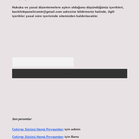
Hukuka ve yasal düzenlemelere aykırı olduğunu düşündüğünüz içerikleri,
backlinkpanelicomtr@gmail.com
adresine bildirmeniz halinde, ilgili
içerikler yasal süre içerisinde sitemizden kaldırılacaktır.
Arama
Son yorumlar
Çekirge Sürüsü Hangi Peygamber
için
admin
Çekirge Sürüsü Hangi Peygamber
için
Banu