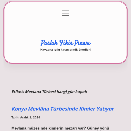
menüyü
Anasayfa
Gizlilik Politikası
Yasal Uyarı
aç
Hakkımızda
Parlak Fikir Pınarı
Hayatına ışıltı katan pratik öneriler!
Etiket:
Mevlana Türbesi hangi gün kapalı
Konya Mevlâna Türbesinde Kimler Yatıyor
Tarih: Aralık 1, 2024
Mevlana müzesinde kimlerin mezarı var? Güney yönü