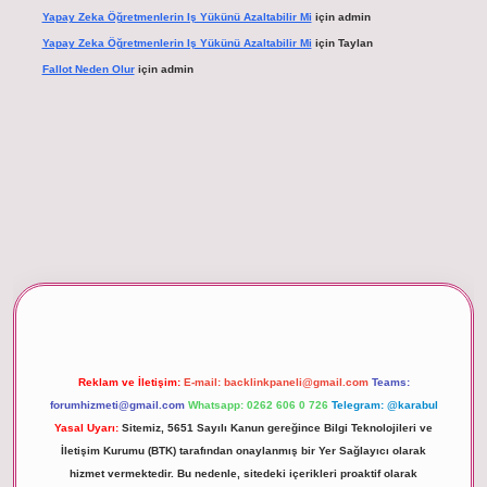
Yapay Zeka Öğretmenlerin Iş Yükünü Azaltabilir Mi
için
admin
Yapay Zeka Öğretmenlerin Iş Yükünü Azaltabilir Mi
için
Taylan
Fallot Neden Olur
için
admin
betexper giriş
Reklam ve İletişim:
E-mail:
backlinkpaneli@gmail.com
Teams:
forumhizmeti@gmail.com
Whatsapp: 0262 606 0 726
Telegram: @karabul
Yasal Uyarı:
Sitemiz, 5651 Sayılı Kanun gereğince Bilgi Teknolojileri ve
İletişim Kurumu (BTK) tarafından onaylanmış bir Yer Sağlayıcı olarak
hizmet vermektedir. Bu nedenle, sitedeki içerikleri proaktif olarak