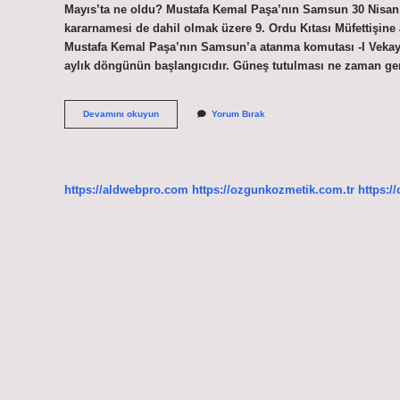
Mayıs’ta ne oldu? Mustafa Kemal Paşa’nın Samsun 30 Nisan 
kararnamesi de dahil olmak üzere 9. Ordu Kıtası Müfettişine
Mustafa Kemal Paşa’nın Samsun’a atanma komutası -I Vekayi
aylık döngünün başlangıcıdır. Güneş tutulması ne zaman ger
5
Devamını okuyun
Yorum Bırak
Mayısta
Ne
Tutulması
Var
https://aldwebpro.com
https://ozgunkozmetik.com.tr
https:/