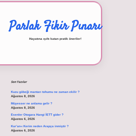
Parlak Fikir Pınarı
Hayatına ışıltı katan pratik öneriler!
Sidebar
betexper giriş
Son Yazılar
Kuzu göbeği mantarı tohumu ne zaman ekilir ?
Ağustos 8, 2026
Müyesser ne anlama gelir ?
Ağustos 8, 2026
Esenler Otogara Hangi İETT gider ?
Ağustos 6, 2026
Kur’an-ı Kerim neden Arapça inmiştir ?
Ağustos 6, 2026