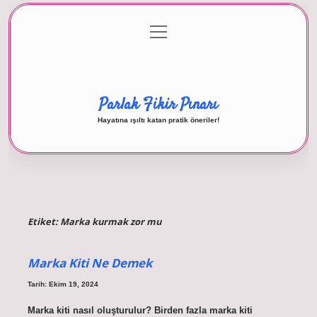
menüyü
Anasayfa
Gizlilik Politikası
Yasal Uyarı
aç
Hakkımızda
Parlak Fikir Pınarı
Hayatına ışıltı katan pratik öneriler!
Etiket:
Marka kurmak zor mu
Marka Kiti Ne Demek
Tarih: Ekim 19, 2024
Marka kiti nasıl oluşturulur? Birden fazla marka kiti