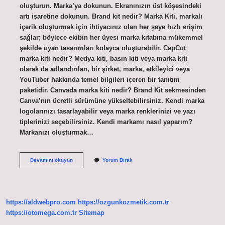
oluşturun. Marka’ya dokunun. Ekranınızın üst köşesindeki
artı işaretine dokunun. Brand kit nedir? Marka Kiti, markalı
içerik oluşturmak için ihtiyacınız olan her şeye hızlı erişim
sağlar; böylece ekibin her üyesi marka kitabına mükemmel
şekilde uyan tasarımları kolayca oluşturabilir. CapCut
marka kiti nedir? Medya kiti, basın kiti veya marka kiti
olarak da adlandırılan, bir şirket, marka, etkileyici veya
YouTuber hakkında temel bilgileri içeren bir tanıtım
paketidir. Canvada marka kiti nedir? Brand Kit sekmesinden
Canva’nın ücretli sürümüne yükseltebilirsiniz. Kendi marka
logolarınızı tasarlayabilir veya marka renklerinizi ve yazı
tiplerinizi seçebilirsiniz. Kendi markamı nasıl yaparım?
Markanızı oluşturmak…
Marka
Devamını okuyun
Yorum Bırak
Kiti
Ne
Demek
https://aldwebpro.com
https://ozgunkozmetik.com.tr
https://otomega.com.tr
Sitemap