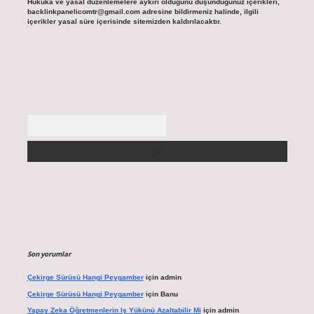
Hukuka ve yasal düzenlemelere aykırı olduğunu düşündüğünüz içerikleri,
backlinkpanelicomtr@gmail.com
adresine bildirmeniz halinde, ilgili
içerikler yasal süre içerisinde sitemizden kaldırılacaktır.
Arama
Son yorumlar
Çekirge Sürüsü Hangi Peygamber
için
admin
Çekirge Sürüsü Hangi Peygamber
için
Banu
Yapay Zeka Öğretmenlerin Iş Yükünü Azaltabilir Mi
için
admin