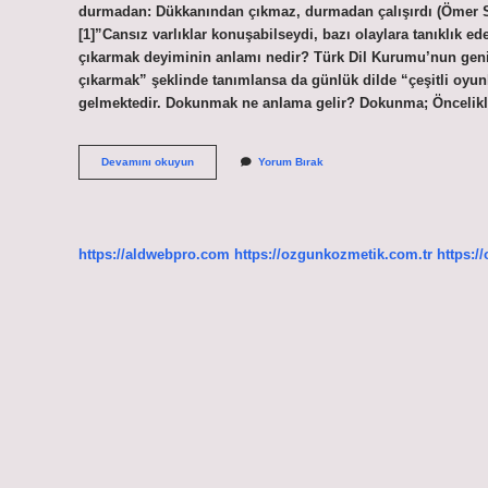
durmadan: Dükkanından çıkmaz, durmadan çalışırdı (Ömer Se
[1]”Cansız varlıklar konuşabilseydi, bazı olaylara tanıklık ede
çıkarmak deyiminin anlamı nedir? Türk Dil Kurumu’nun geni
çıkarmak” şeklinde tanımlansa da günlük dilde “çeşitli oyunl
gelmektedir. Dokunmak ne anlama gelir? Dokunma; Öncelikl
Damarına
Devamını okuyun
Yorum Bırak
Dokunmak
Deyiminin
Anlamı
Nedir
https://aldwebpro.com
https://ozgunkozmetik.com.tr
https:/