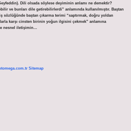
yfeddin). Dili olsada söylese deyiminin anlamı ne demektir?
bilir ve bunları dile getirebilirlerdi” anlamında kullanılmıştır. Baştan
ş sözlüğünde baştan çıkarma terimi “saptırmak, doğru yoldan
arla karşı cinsten birinin yoğun ilgisini çekmek” anlamına
e nesnel iletişimin…
/otomega.com.tr
Sitemap