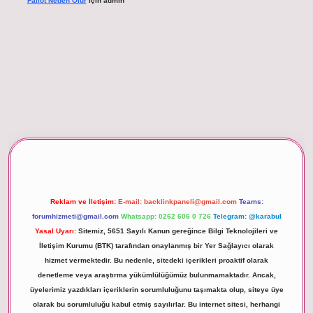
Fallot Neden Olur
için
admin
xper giriş
Reklam ve İletişim:
E-mail:
backlinkpaneli@gmail.com
Teams:
forumhizmeti@gmail.com
Whatsapp: 0262 606 0 726
Telegram: @karabul
Yasal Uyarı:
Sitemiz, 5651 Sayılı Kanun gereğince Bilgi Teknolojileri ve
İletişim Kurumu (BTK) tarafından onaylanmış bir Yer Sağlayıcı olarak
hizmet vermektedir. Bu nedenle, sitedeki içerikleri proaktif olarak
denetleme veya araştırma yükümlülüğümüz bulunmamaktadır. Ancak,
üyelerimiz yazdıkları içeriklerin sorumluluğunu taşımakta olup, siteye üye
olarak bu sorumluluğu kabul etmiş sayılırlar. Bu internet sitesi, herhangi