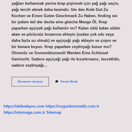
yağları kullanmak yerine krep pişirmek için yağ yağı seçin,
yağı tercih etmek daha kesindir. Um den Kreb Gut Zu
Kochen ve Einen Guten Geschmack Zu Haben, finding sie
bir jedem teil der decke eine gleiche Menge Öl. Krep
yaparken ayçiçek yağı kullanılır mı? Kalan sütü kalan sütün
akan ve pürüzsüz kıvamına ekleyin (sudan çok sıkı veya
daha fazla su olmalı) ve ayçiçeği yağı ekleyin ve çırpın ve
bir kenara koyun. Krep yaparken zeytinyağı konur mu?
Olivenöz ve Sonnenblumenöl Werden Eine Schüssel
Gemischt. Sadece ayçiçeği yağı ile kızartırsanız, lezzetlidir,
sadece zeytinyağı…
Krep
Devamını okuyun
Yorum Bırak
Icine
Yağ
Konur
Mu
https://aldwebpro.com
https://ozgunkozmetik.com.tr
https://otomega.com.tr
Sitemap