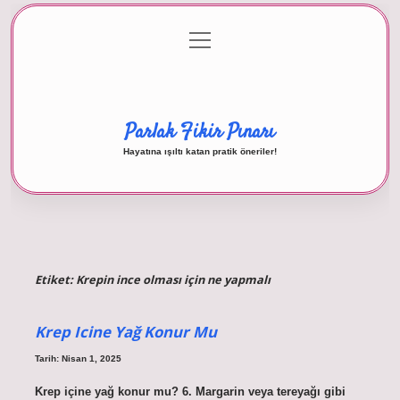
menüyü
Anasayfa
Gizlilik Politikası
Yasal Uyarı
aç
Hakkımızda
Parlak Fikir Pınarı
Hayatına ışıltı katan pratik öneriler!
Etiket:
Krepin ince olması için ne yapmalı
Krep Icine Yağ Konur Mu
Tarih: Nisan 1, 2025
Krep içine yağ konur mu? 6. Margarin veya tereyağı gibi