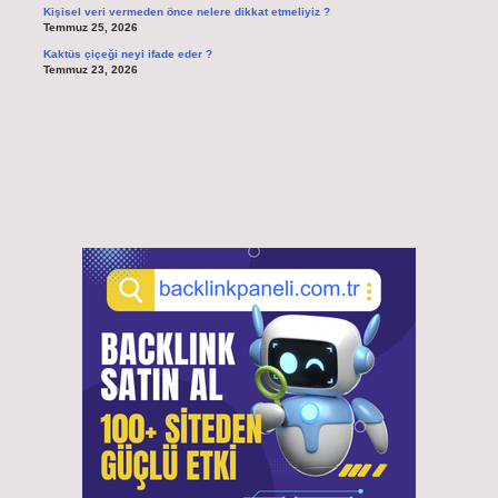
Kişisel veri vermeden önce nelere dikkat etmeliyiz ?
Temmuz 25, 2026
Kaktüs çiçeği neyi ifade eder ?
Temmuz 23, 2026