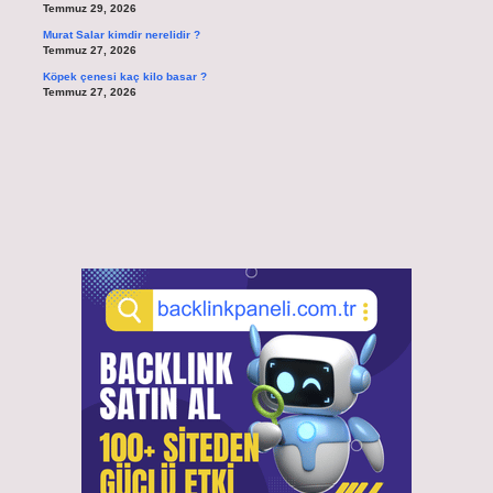
Temmuz 29, 2026
Murat Salar kimdir nerelidir ?
Temmuz 27, 2026
Köpek çenesi kaç kilo basar ?
Temmuz 27, 2026