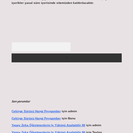
içerikler yasal süre içerisinde sitemizden kaldırılacaktır.
Arama
Son yorumlar
Çekirge Sürüsü Hangi Peygamber
için
admin
Çekirge Sürüsü Hangi Peygamber
için
Banu
Yapay Zeka Öğretmenlerin Iş Yükünü Azaltabilir Mi
için
admin
Yapay Zeka Öğretmenlerin Iş Yükünü Azaltabilir Mi
için
Taylan