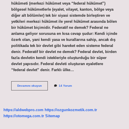
hükümeti (merkezi hükümet veya “federal hükümet”)
bölgesel hükümetlerle (eyalet, vilayet, kanton, bölge veya
diğer alt bölümler) tek bir siyasi sistemde birleştiren ve
yetkileri merkezi hükümet ile yerel hükümet arasında bölen
bir hükümet biçimidir. Federatif ne demek? Federal ne
anlama geliyor sorusuna en kısa cevap şudur: Kendi içinde
özerk olan, yani kendi yasa ve kurallarına sahip, ancak dış
politikada tek bir devlet gibi hareket eden sisteme federal
denir. Federatif bir devlet ne demek? Federal devlet, birden
fazla devletin kendi istekleriyle oluşturduğu bir süper
devlet yapısıdır. Federal devleti oluşturan eyaletlere
“federal devlet” denir. Farklı ülke…
Federatif
Devamını okuyun
14 Yorum
Bir
Anlayış
Ne
Demek
https://aldwebpro.com
https://ozgunkozmetik.com.tr
https://otomega.com.tr
Sitemap