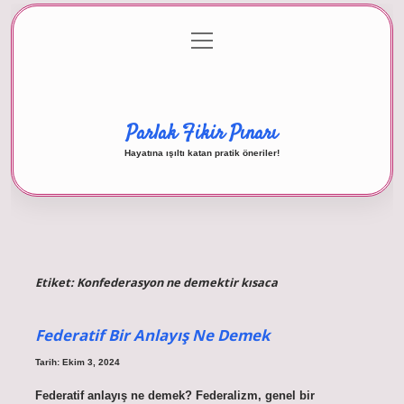
menüyü
Anasayfa
Gizlilik Politikası
Yasal Uyarı
aç
Hakkımızda
Parlak Fikir Pınarı
Hayatına ışıltı katan pratik öneriler!
Etiket:
Konfederasyon ne demektir kısaca
Federatif Bir Anlayış Ne Demek
Tarih: Ekim 3, 2024
Federatif anlayış ne demek? Federalizm, genel bir