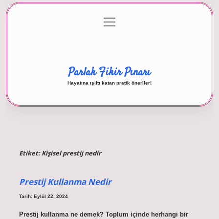
menüyü
Anasayfa
Gizlilik Politikası
Yasal Uyarı
aç
Hakkımızda
Parlak Fikir Pınarı
Hayatına ışıltı katan pratik öneriler!
Etiket:
Kişisel prestij nedir
Prestij Kullanma Nedir
Tarih: Eylül 22, 2024
Prestij kullanma ne demek? Toplum içinde herhangi bir