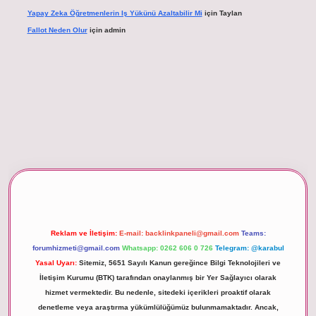
Yapay Zeka Öğretmenlerin Iş Yükünü Azaltabilir Mi
için
Taylan
Fallot Neden Olur
için
admin
xper giriş
Reklam ve İletişim:
E-mail:
backlinkpaneli@gmail.com
Teams:
forumhizmeti@gmail.com
Whatsapp: 0262 606 0 726
Telegram: @karabul
Yasal Uyarı:
Sitemiz, 5651 Sayılı Kanun gereğince Bilgi Teknolojileri ve
İletişim Kurumu (BTK) tarafından onaylanmış bir Yer Sağlayıcı olarak
hizmet vermektedir. Bu nedenle, sitedeki içerikleri proaktif olarak
denetleme veya araştırma yükümlülüğümüz bulunmamaktadır. Ancak,