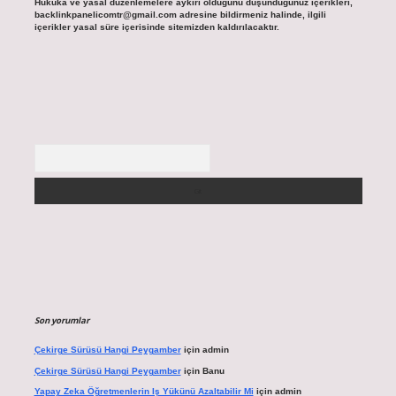
Hukuka ve yasal düzenlemelere aykırı olduğunu düşündüğünüz içerikleri,
backlinkpanelicomtr@gmail.com
adresine bildirmeniz halinde, ilgili
içerikler yasal süre içerisinde sitemizden kaldırılacaktır.
Arama
Son yorumlar
Çekirge Sürüsü Hangi Peygamber
için
admin
Çekirge Sürüsü Hangi Peygamber
için
Banu
Yapay Zeka Öğretmenlerin Iş Yükünü Azaltabilir Mi
için
admin