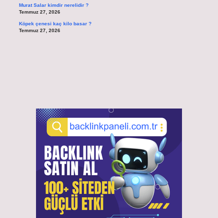
Murat Salar kimdir nerelidir ?
Temmuz 27, 2026
Köpek çenesi kaç kilo basar ?
Temmuz 27, 2026