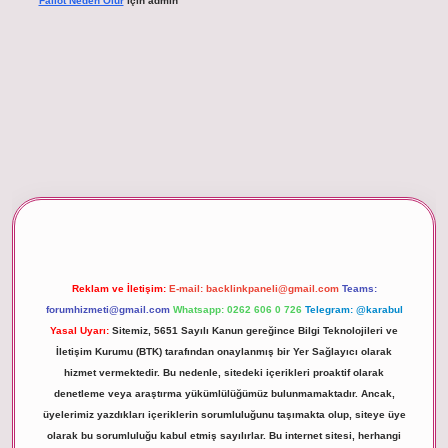
Fallot Neden Olur
için
admin
per giriş
Reklam ve İletişim:
E-mail:
backlinkpaneli@gmail.com
Teams:
forumhizmeti@gmail.com
Whatsapp: 0262 606 0 726
Telegram: @karabul
Yasal Uyarı:
Sitemiz, 5651 Sayılı Kanun gereğince Bilgi Teknolojileri ve
İletişim Kurumu (BTK) tarafından onaylanmış bir Yer Sağlayıcı olarak
hizmet vermektedir. Bu nedenle, sitedeki içerikleri proaktif olarak
denetleme veya araştırma yükümlülüğümüz bulunmamaktadır. Ancak,
üyelerimiz yazdıkları içeriklerin sorumluluğunu taşımakta olup, siteye üye
olarak bu sorumluluğu kabul etmiş sayılırlar. Bu internet sitesi, herhangi