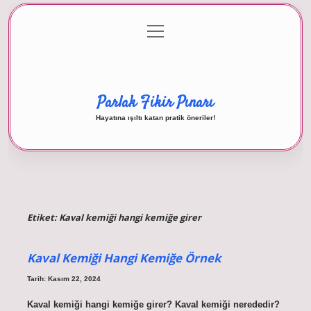
menüyü
Anasayfa
Gizlilik Politikası
Yasal Uyarı
aç
Hakkımızda
Parlak Fikir Pınarı
Hayatına ışıltı katan pratik öneriler!
Etiket:
Kaval kemiği hangi kemiğe girer
Kaval Kemiği Hangi Kemiğe Örnek
Tarih: Kasım 22, 2024
Kaval kemiği hangi kemiğe girer? Kaval kemiği nerededir?