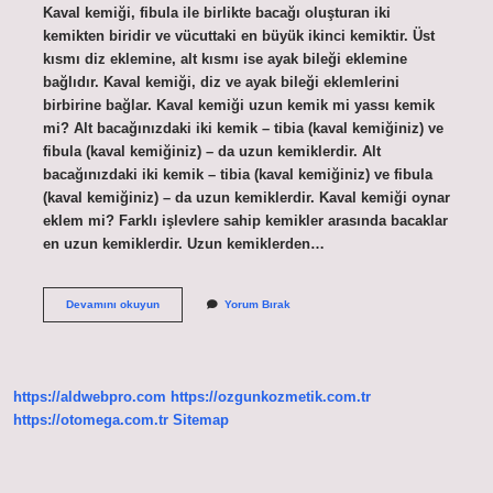
Kaval kemiği, fibula ile birlikte bacağı oluşturan iki
kemikten biridir ve vücuttaki en büyük ikinci kemiktir. Üst
kısmı diz eklemine, alt kısmı ise ayak bileği eklemine
bağlıdır. Kaval kemiği, diz ve ayak bileği eklemlerini
birbirine bağlar. Kaval kemiği uzun kemik mi yassı kemik
mi? Alt bacağınızdaki iki kemik – tibia (kaval kemiğiniz) ve
fibula (kaval kemiğiniz) – da uzun kemiklerdir. Alt
bacağınızdaki iki kemik – tibia (kaval kemiğiniz) ve fibula
(kaval kemiğiniz) – da uzun kemiklerdir. Kaval kemiği oynar
eklem mi? Farklı işlevlere sahip kemikler arasında bacaklar
en uzun kemiklerdir. Uzun kemiklerden…
Kaval
Devamını okuyun
Yorum Bırak
Kemiği
Hangi
Kemiğe
Örnek
https://aldwebpro.com
https://ozgunkozmetik.com.tr
https://otomega.com.tr
Sitemap