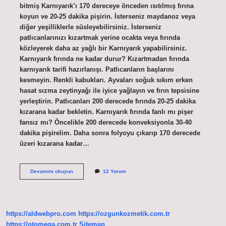
bitmiş Karnıyarık’ı 170 dereceye önceden ısıtılmış fırına
koyun ve 20-25 dakika pişirin. İsterseniz maydanoz veya
diğer yeşilliklerle süsleyebilirsiniz. İsterseniz
patlıcanlarınızı kızartmak yerine ocakta veya fırında
közleyerek daha az yağlı bir Karnıyarık yapabilirsiniz.
Karnıyarık fırında ne kadar durur? Kızartmadan fırında
karnıyarık tarifi hazırlanışı. Patlıcanların başlarını
kesmeyin. Renkli kabukları. Ayvaları soğuk sıkım erken
hasat sızma zeytinyağı ile iyice yağlayın ve fırın tepsisine
yerleştirin. Patlıcanları 200 derecede fırında 20-25 dakika
kızarana kadar bekletin. Karnıyarık fırında fanlı mı pişer
fansız mı? Öncelikle 200 derecede konveksiyonla 30-40
dakika pişirelim. Daha sonra folyoyu çıkarıp 170 derecede
üzeri kızarana kadar…
Karnıyarık
Devamını okuyun
12 Yorum
Fırında
Kaç
Dakikada
Pişer
https://aldwebpro.com
https://ozgunkozmetik.com.tr
https://otomega.com.tr
Sitemap