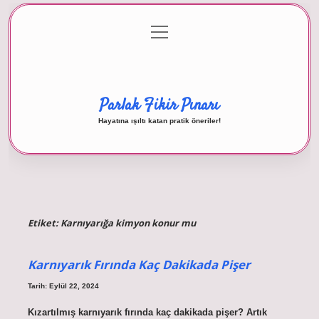
menüyü
Anasayfa
Gizlilik Politikası
Yasal Uyarı
aç
Hakkımızda
Parlak Fikir Pınarı
Hayatına ışıltı katan pratik öneriler!
Etiket:
Karnıyarığa kimyon konur mu
Karnıyarık Fırında Kaç Dakikada Pişer
Tarih: Eylül 22, 2024
Kızartılmış karnıyarık fırında kaç dakikada pişer? Artık