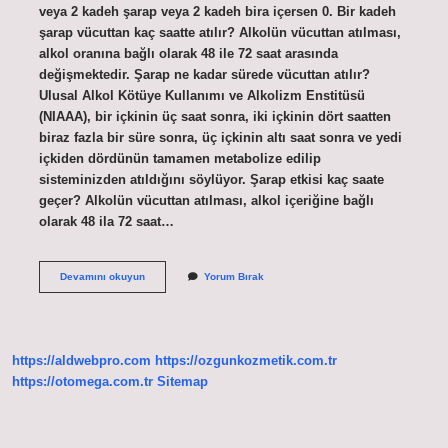
veya 2 kadeh şarap veya 2 kadeh bira içersen 0. Bir kadeh
şarap vücuttan kaç saatte atılır? Alkolün vücuttan atılması,
alkol oranına bağlı olarak 48 ile 72 saat arasında
değişmektedir. Şarap ne kadar sürede vücuttan atılır?
Ulusal Alkol Kötüye Kullanımı ve Alkolizm Enstitüsü
(NIAAA), bir içkinin üç saat sonra, iki içkinin dört saatten
biraz fazla bir süre sonra, üç içkinin altı saat sonra ve yedi
içkiden dördünün tamamen metabolize edilip
sisteminizden atıldığını söylüyor. Şarap etkisi kaç saate
geçer? Alkolün vücuttan atılması, alkol içeriğine bağlı
olarak 48 ila 72 saat…
2
Devamını okuyun
Yorum Bırak
Kadeh
Şarap
Vücuttan
Kaç
Saatte
https://aldwebpro.com
https://ozgunkozmetik.com.tr
Atılır
https://otomega.com.tr
Sitemap