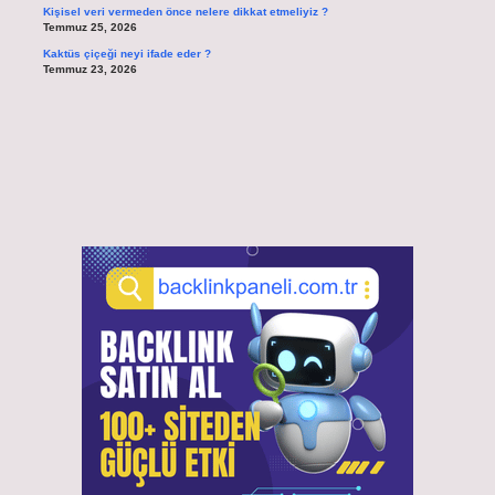
Kişisel veri vermeden önce nelere dikkat etmeliyiz ?
Temmuz 25, 2026
Kaktüs çiçeği neyi ifade eder ?
Temmuz 23, 2026