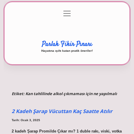
menüyü
Anasayfa
Gizlilik Politikası
Yasal Uyarı
aç
Hakkımızda
Parlak Fikir Pınarı
Hayatına ışıltı katan pratik öneriler!
Etiket:
Kan tahlilinde alkol çıkmaması için ne yapılmalı
2 Kadeh Şarap Vücuttan Kaç Saatte Atılır
Tarih: Ocak 3, 2025
2 kadeh Şarap Promilde Çıkar mı? 1 duble rakı, viski, votka