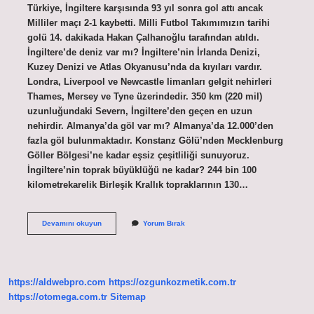
Türkiye, İngiltere karşısında 93 yıl sonra gol attı ancak
Milliler maçı 2-1 kaybetti. Milli Futbol Takımımızın tarihi
golü 14. dakikada Hakan Çalhanoğlu tarafından atıldı.
İngiltere’de deniz var mı? İngiltere’nin İrlanda Denizi,
Kuzey Denizi ve Atlas Okyanusu’nda da kıyıları vardır.
Londra, Liverpool ve Newcastle limanları gelgit nehirleri
Thames, Mersey ve Tyne üzerindedir. 350 km (220 mil)
uzunluğundaki Severn, İngiltere’den geçen en uzun
nehirdir. Almanya’da göl var mı? Almanya’da 12.000’den
fazla göl bulunmaktadır. Konstanz Gölü’nden Mecklenburg
Göller Bölgesi’ne kadar eşsiz çeşitliliği sunuyoruz.
İngiltere’nin toprak büyüklüğü ne kadar? 244 bin 100
kilometrekarelik Birleşik Krallık topraklarının 130…
Ingilterede
Devamını okuyun
Yorum Bırak
Göl
Var
Mı
https://aldwebpro.com
https://ozgunkozmetik.com.tr
https://otomega.com.tr
Sitemap