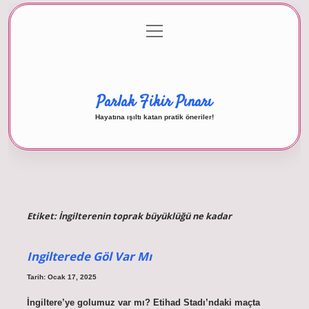
menüyü
Anasayfa
Gizlilik Politikası
Yasal Uyarı
aç
Hakkımızda
Parlak Fikir Pınarı
Hayatına ışıltı katan pratik öneriler!
Etiket:
İngilterenin toprak büyüklüğü ne kadar
Ingilterede Göl Var Mı
Tarih: Ocak 17, 2025
İngiltere’ye golumuz var mı? Etihad Stadı’ndaki maçta