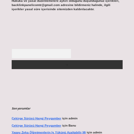
Hukuka ve yasal düzenlemelere aykırı olduğunu düşündüğünüz içerikleri,
backlinkpanelicomtr@gmail.com
adresine bildirmeniz halinde, ilgili
içerikler yasal süre içerisinde sitemizden kaldırılacaktır.
Arama
Son yorumlar
Çekirge Sürüsü Hangi Peygamber
için
admin
Çekirge Sürüsü Hangi Peygamber
için
Banu
Yapay Zeka Öğretmenlerin Iş Yükünü Azaltabilir Mi
için
admin