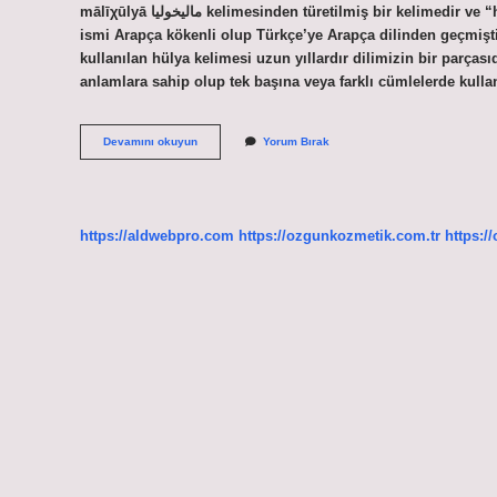
mālīχūlyā ماليخوليا kelimesinden türetilmiş bir kelimedir ve “hüzünlü, karanlık aşk” anlamına gelir. Hülya ismi Arapça mı? Hülya
ismi Arapça kökenli olup Türkçe’ye Arapça dilinden geçmiş
kullanılan hülya kelimesi uzun yıllardır dilimizin bir parças
anlamlara sahip olup tek başına veya farklı cümlelerde kulla
Arapçada
Devamını okuyun
Yorum Bırak
Hulya
Ne
Demek
https://aldwebpro.com
https://ozgunkozmetik.com.tr
https:/