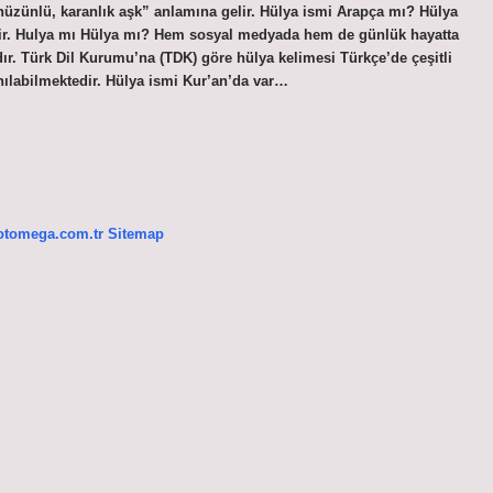
tir. Hulya mı Hülya mı? Hem sosyal medyada hem de günlük hayatta
ıdır. Türk Dil Kurumu’na (TDK) göre hülya kelimesi Türkçe’de çeşitli
nılabilmektedir. Hülya ismi Kur’an’da var…
/otomega.com.tr
Sitemap