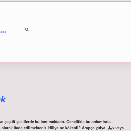
ızda
ek
 çeşitli şekillerde kullanılmaktadır. Genellikle bu anlamlarla
rak ifade edilmektedir. Hülya ne kökenli? Arapça χūlyā خوليا veya