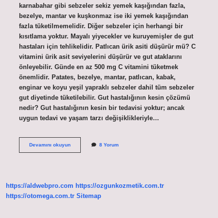
karnabahar gibi sebzeler sekiz yemek kaşığından fazla,
bezelye, mantar ve kuşkonmaz ise iki yemek kaşığından
fazla tüketilmemelidir. Diğer sebzeler için herhangi bir
kısıtlama yoktur. Mayalı yiyecekler ve kuruyemişler de gut
hastaları için tehlikelidir. Patlıcan ürik asiti düşürür mü? C
vitamini ürik asit seviyelerini düşürür ve gut ataklarını
önleyebilir. Günde en az 500 mg C vitamini tüketmek
önemlidir. Patates, bezelye, mantar, patlıcan, kabak,
enginar ve koyu yeşil yapraklı sebzeler dahil tüm sebzeler
gut diyetinde tüketilebilir. Gut hastalığının kesin çözümü
nedir? Gut hastalığının kesin bir tedavisi yoktur; ancak
uygun tedavi ve yaşam tarzı değişiklikleriyle…
Patlıcan
Devamını okuyun
8 Yorum
Gut
Hastalığına
Iyi
Gelir
Mi
https://aldwebpro.com
https://ozgunkozmetik.com.tr
https://otomega.com.tr
Sitemap