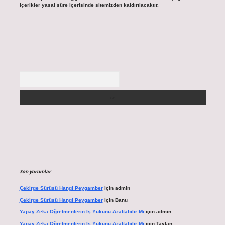
içerikler yasal süre içerisinde sitemizden kaldırılacaktır.
Arama
Son yorumlar
Çekirge Sürüsü Hangi Peygamber
için
admin
Çekirge Sürüsü Hangi Peygamber
için
Banu
Yapay Zeka Öğretmenlerin Iş Yükünü Azaltabilir Mi
için
admin
Yapay Zeka Öğretmenlerin Iş Yükünü Azaltabilir Mi
için
Taylan