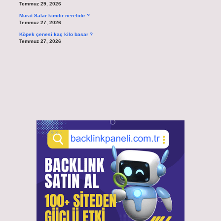
Temmuz 29, 2026
Murat Salar kimdir nerelidir ?
Temmuz 27, 2026
Köpek çenesi kaç kilo basar ?
Temmuz 27, 2026