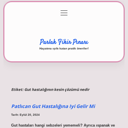
menüyü
Anasayfa
Gizlilik Politikası
Yasal Uyarı
aç
Hakkımızda
Parlak Fikir Pınarı
Hayatına ışıltı katan pratik öneriler!
Etiket:
Gut hastalığının kesin çözümü nedir
Patlıcan Gut Hastalığına Iyi Gelir Mi
Tarih: Eylül 20, 2024
Gut hastaları hangi sebzeleri yememeli? Ayrıca ıspanak ve