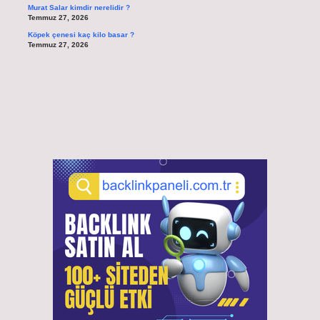
Murat Salar kimdir nerelidir ?
Temmuz 27, 2026
Köpek çenesi kaç kilo basar ?
Temmuz 27, 2026