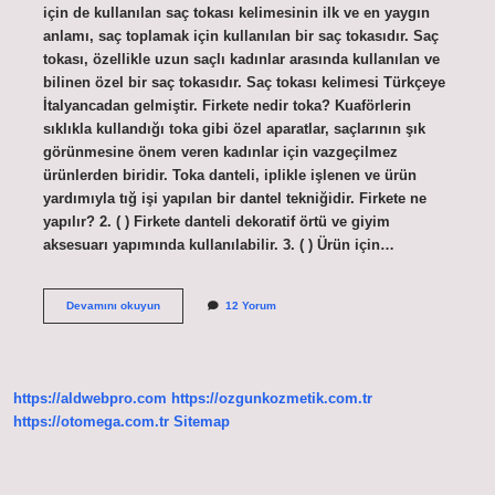
için de kullanılan saç tokası kelimesinin ilk ve en yaygın
anlamı, saç toplamak için kullanılan bir saç tokasıdır. Saç
tokası, özellikle uzun saçlı kadınlar arasında kullanılan ve
bilinen özel bir saç tokasıdır. Saç tokası kelimesi Türkçeye
İtalyancadan gelmiştir. Firkete nedir toka? Kuaförlerin
sıklıkla kullandığı toka gibi özel aparatlar, saçlarının şık
görünmesine önem veren kadınlar için vazgeçilmez
ürünlerden biridir. Toka danteli, iplikle işlenen ve ürün
yardımıyla tığ işi yapılan bir dantel tekniğidir. Firkete ne
yapılır? 2. ( ) Firkete danteli dekoratif örtü ve giyim
aksesuarı yapımında kullanılabilir. 3. ( ) Ürün için…
Saç
Devamını okuyun
12 Yorum
Firketesi
Nedir
https://aldwebpro.com
https://ozgunkozmetik.com.tr
https://otomega.com.tr
Sitemap