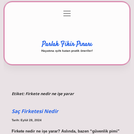
menüyü
Anasayfa
Gizlilik Politikası
Yasal Uyarı
aç
Hakkımızda
Parlak Fikir Pınarı
Hayatına ışıltı katan pratik öneriler!
Etiket:
Firkete nedir ne işe yarar
Saç Firketesi Nedir
Tarih: Eylül 28, 2024
Firkete nedir ne işe yarar? Aslında, bazen “güvenlik pimi”