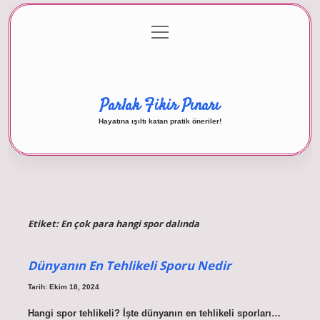
menüyü
Anasayfa
Gizlilik Politikası
Yasal Uyarı
aç
Hakkımızda
Parlak Fikir Pınarı
Hayatına ışıltı katan pratik öneriler!
Etiket:
En çok para hangi spor dalında
Dünyanın En Tehlikeli Sporu Nedir
Tarih: Ekim 18, 2024
Hangi spor tehlikeli? İşte dünyanın en tehlikeli sporları…