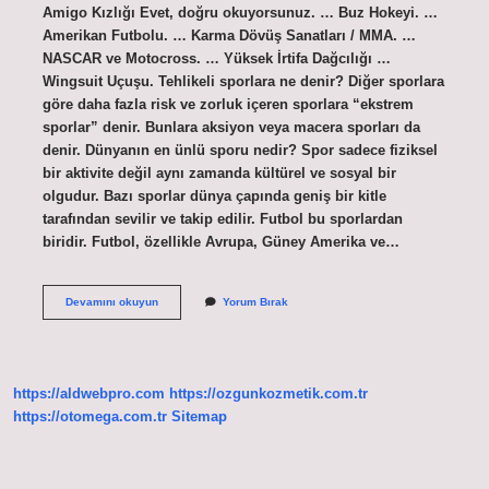
Amigo Kızlığı Evet, doğru okuyorsunuz. … Buz Hokeyi. …
Amerikan Futbolu. … Karma Dövüş Sanatları / MMA. …
NASCAR ve Motocross. … Yüksek İrtifa Dağcılığı …
Wingsuit Uçuşu. Tehlikeli sporlara ne denir? Diğer sporlara
göre daha fazla risk ve zorluk içeren sporlara “ekstrem
sporlar” denir. Bunlara aksiyon veya macera sporları da
denir. Dünyanın en ünlü sporu nedir? Spor sadece fiziksel
bir aktivite değil aynı zamanda kültürel ve sosyal bir
olgudur. Bazı sporlar dünya çapında geniş bir kitle
tarafından sevilir ve takip edilir. Futbol bu sporlardan
biridir. Futbol, ​​özellikle Avrupa, Güney Amerika ve…
Dünyanın
Devamını okuyun
Yorum Bırak
En
Tehlikeli
Sporu
Nedir
https://aldwebpro.com
https://ozgunkozmetik.com.tr
https://otomega.com.tr
Sitemap