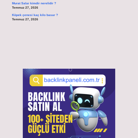
Murat Salar kimdir nerelidir ?
Temmuz 27, 2026
Köpek çenesi kaç kilo basar ?
Temmuz 27, 2026