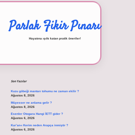
Parlak Fikir Pınarı
Hayatına ışıltı katan pratik öneriler!
Sidebar
betexper giriş
Son Yazılar
Kuzu göbeği mantarı tohumu ne zaman ekilir ?
Ağustos 8, 2026
Müyesser ne anlama gelir ?
Ağustos 8, 2026
Esenler Otogara Hangi İETT gider ?
Ağustos 6, 2026
Kur’an-ı Kerim neden Arapça inmiştir ?
Ağustos 6, 2026