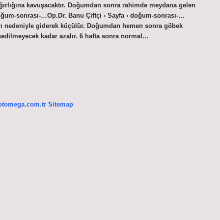
 ağırlığına kavuşacaktır. Doğumdan sonra rahimde meydana gelen
 doğum-sonrası-…Op.Dr. Banu Çiftçi › Sayfa › doğum-sonrası-…
ı nedeniyle giderek küçülür. Doğumdan hemen sonra göbek
ssedilmeyecek kadar azalır. 6 hafta sonra normal…
/otomega.com.tr
Sitemap