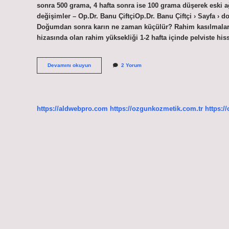
sonra 500 grama, 4 hafta sonra ise 100 grama düşerek eski
değişimler – Op.Dr. Banu ÇiftçiOp.Dr. Banu Çiftçi › Sayfa ›
Doğumdan sonra karın ne zaman küçülür? Rahim kasılmalar
hizasında olan rahim yüksekliği 1-2 hafta içinde pelviste hi
Doğumdan
Devamını okuyun
2 Yorum
Sonra
Vücut
Eski
Haline
Ne
https://aldwebpro.com
https://ozgunkozmetik.com.tr
https:/
Zaman
Döner