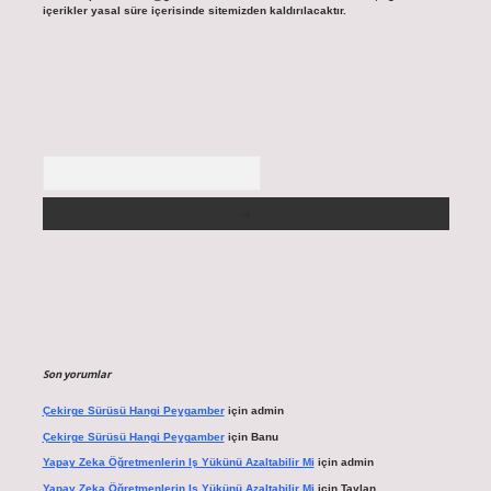
içerikler yasal süre içerisinde sitemizden kaldırılacaktır.
Arama
Son yorumlar
Çekirge Sürüsü Hangi Peygamber
için
admin
Çekirge Sürüsü Hangi Peygamber
için
Banu
Yapay Zeka Öğretmenlerin Iş Yükünü Azaltabilir Mi
için
admin
Yapay Zeka Öğretmenlerin Iş Yükünü Azaltabilir Mi
için
Taylan