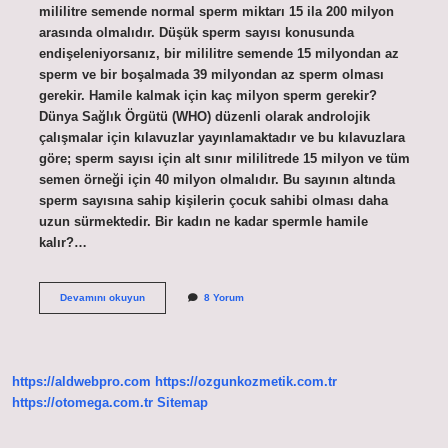
mililitre semende normal sperm miktarı 15 ila 200 milyon
arasında olmalıdır. Düşük sperm sayısı konusunda
endişeleniyorsanız, bir mililitre semende 15 milyondan az
sperm ve bir boşalmada 39 milyondan az sperm olması
gerekir. Hamile kalmak için kaç milyon sperm gerekir?
Dünya Sağlık Örgütü (WHO) düzenli olarak androlojik
çalışmalar için kılavuzlar yayınlamaktadır ve bu kılavuzlara
göre; sperm sayısı için alt sınır mililitrede 15 milyon ve tüm
semen örneği için 40 milyon olmalıdır. Bu sayının altında
sperm sayısına sahip kişilerin çocuk sahibi olması daha
uzun sürmektedir. Bir kadın ne kadar spermle hamile
kalır?…
2
Devamını okuyun
8 Yorum
Milyon
Sperm
Ile
Hamile
Kalınır
https://aldwebpro.com
https://ozgunkozmetik.com.tr
Mı
https://otomega.com.tr
Sitemap