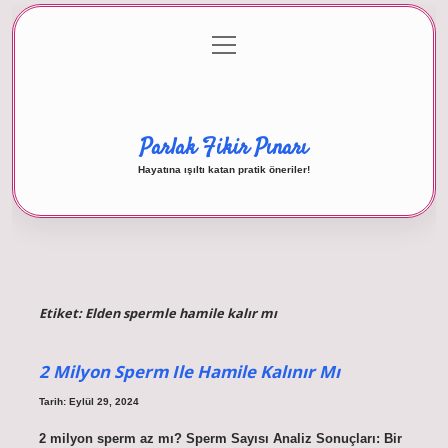
menüyü
Anasayfa
Gizlilik Politikası
Yasal Uyarı
aç
Hakkımızda
Parlak Fikir Pınarı
Hayatına ışıltı katan pratik öneriler!
Etiket:
Elden spermle hamile kalır mı
2 Milyon Sperm Ile Hamile Kalınır Mı
Tarih: Eylül 29, 2024
2 milyon sperm az mı? Sperm Sayısı Analiz Sonuçları: Bir