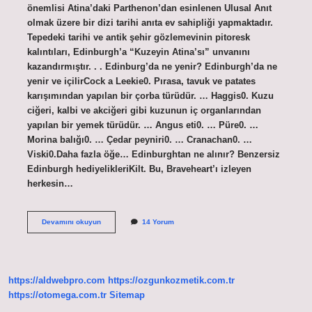
önemlisi Atina’daki Parthenon’dan esinlenen Ulusal Anıt
olmak üzere bir dizi tarihi anıta ev sahipliği yapmaktadır.
Tepedeki tarihi ve antik şehir gözlemevinin pitoresk
kalıntıları, Edinburgh’a “Kuzeyin Atina’sı” unvanını
kazandırmıştır. . . Edinburg’da ne yenir? Edinburgh’da ne
yenir ve içilirCock a Leekie0. Pırasa, tavuk ve patates
karışımından yapılan bir çorba türüdür. … Haggis0. Kuzu
ciğeri, kalbi ve akciğeri gibi kuzunun iç organlarından
yapılan bir yemek türüdür. … Angus eti0. … Püre0. …
Morina balığı0. … Çedar peyniri0. … Cranachan0. …
Viski0.Daha fazla öğe… Edinburghtan ne alınır? Benzersiz
Edinburgh hediyelikleriKilt. Bu, Braveheart’ı izleyen
herkesin…
Edinburgh
Devamını okuyun
14 Yorum
Un
Neyi
Meşhur
https://aldwebpro.com
https://ozgunkozmetik.com.tr
https://otomega.com.tr
Sitemap