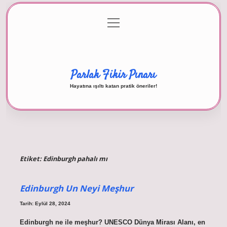
menüyü
Anasayfa
Gizlilik Politikası
Yasal Uyarı
aç
Hakkımızda
Parlak Fikir Pınarı
Hayatına ışıltı katan pratik öneriler!
Etiket:
Edinburgh pahalı mı
Edinburgh Un Neyi Meşhur
Tarih: Eylül 28, 2024
Edinburgh ne ile meşhur? UNESCO Dünya Mirası Alanı, en