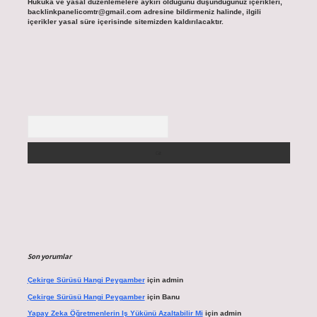
Hukuka ve yasal düzenlemelere aykırı olduğunu düşündüğünüz içerikleri,
backlinkpanelicomtr@gmail.com
adresine bildirmeniz halinde, ilgili
içerikler yasal süre içerisinde sitemizden kaldırılacaktır.
Arama
Son yorumlar
Çekirge Sürüsü Hangi Peygamber
için
admin
Çekirge Sürüsü Hangi Peygamber
için
Banu
Yapay Zeka Öğretmenlerin Iş Yükünü Azaltabilir Mi
için
admin