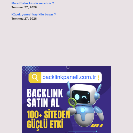
Murat Salar kimdir nerelidir ?
Temmuz 27, 2026
Köpek çenesi kaç kilo basar ?
Temmuz 27, 2026