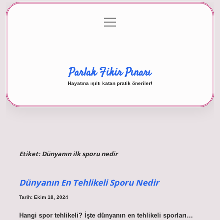
menüyü
Anasayfa
Gizlilik Politikası
Yasal Uyarı
aç
Hakkımızda
Parlak Fikir Pınarı
Hayatına ışıltı katan pratik öneriler!
Etiket:
Dünyanın ilk sporu nedir
Dünyanın En Tehlikeli Sporu Nedir
Tarih: Ekim 18, 2024
Hangi spor tehlikeli? İşte dünyanın en tehlikeli sporları…