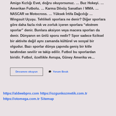
Amigo Kızlığı Evet, doğru okuyorsunuz. … Buz Hokeyi. …
Amerikan Futbolu. … Karma Dövüş Sanatları / MMA. …
NASCAR ve Motocross. … Yüksek İrtifa Dağcılığı …
Wingsuit Uçuşu. Tehlikeli sporlara ne denir? Diğer sporlara
göre daha fazla risk ve zorluk içeren sporlara “ekstrem
sporlar” denir. Bunlara aksiyon veya macera sporları da
denir. Dünyanın en ünlü sporu nedir? Spor sadece fiziksel
bir aktivite değil aynı zamanda kültürel ve sosyal bir
olgudur. Bazı sporlar dünya çapında geniş bir kitle
tarafından sevilir ve takip edilir. Futbol bu sporlardan
biridir. Futbol, ​​özellikle Avrupa, Güney Amerika ve…
Dünyanın
Devamını okuyun
Yorum Bırak
En
Tehlikeli
Sporu
Nedir
https://aldwebpro.com
https://ozgunkozmetik.com.tr
https://otomega.com.tr
Sitemap