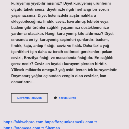
kuruyemiş yiyebilir misiniz? Diyet kuruyemiş ürünlerini
ölçülü tüketirseniz, diyetinizle ilgili herhangi bir sorun
yaşamazsınız. Diyet listenizdeki atıştırmalıklara
ekleyebileceğiniz fındık, ceviz, kavrulmuş leblebi veya
badem gibi ürünler sağlıklı yaşamınızı desteklemenize
yardımcı olacaktır. Hangi kuru yemiş kilo aldırmaz? Diyet
sırasında en iyi kuruyemiş seçimleri şunlardır: badem,
fındık, kaju, antep fıstığı, ceviz ve fıstık. Daha fazla yağ
içerdikleri için daha az tercih edilmesi gerekenler; pekan
cevizi, Brezilya fıstığı ve macadamia fıstığıdır. En sağlıklı
çerez nedir? Ceviz en faydalı kuruyemişlerden biridir.
Yüksek miktarda omega-3 yağ asidi içeren tek kuruyemiştir.
Doymamış yağlar açısından zengin olan cevizler, kan
damarlarını…
Hangi
Devamını okuyun
Yorum Bırak
Çerez
Kilo
Yapmaz
https://aldwebpro.com
https://ozgunkozmetik.com.tr
https://otomega.com.tr
Sitemap