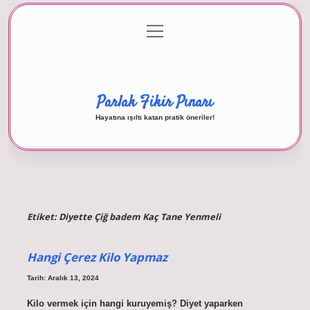
menüyü
Anasayfa
Gizlilik Politikası
Yasal Uyarı
aç
Hakkımızda
Parlak Fikir Pınarı
Hayatına ışıltı katan pratik öneriler!
Etiket:
Diyette Çiğ badem Kaç Tane Yenmeli
Hangi Çerez Kilo Yapmaz
Tarih: Aralık 13, 2024
Kilo vermek için hangi kuruyemiş? Diyet yaparken