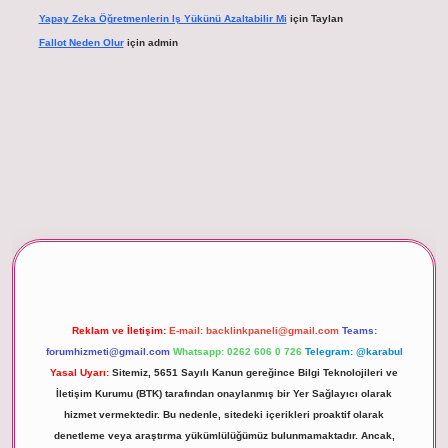
Yapay Zeka Öğretmenlerin Iş Yükünü Azaltabilir Mi
için
Taylan
Fallot Neden Olur
için
admin
betexper giriş
Reklam ve İletişim:
E-mail:
backlinkpaneli@gmail.com
Teams:
forumhizmeti@gmail.com
Whatsapp: 0262 606 0 726
Telegram: @karabul
Yasal Uyarı:
Sitemiz, 5651 Sayılı Kanun gereğince Bilgi Teknolojileri ve
İletişim Kurumu (BTK) tarafından onaylanmış bir Yer Sağlayıcı olarak
hizmet vermektedir. Bu nedenle, sitedeki içerikleri proaktif olarak
denetleme veya araştırma yükümlülüğümüz bulunmamaktadır. Ancak,