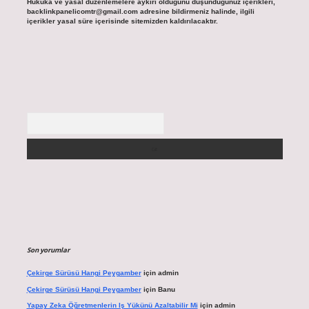
Hukuka ve yasal düzenlemelere aykırı olduğunu düşündüğünüz içerikleri,
backlinkpanelicomtr@gmail.com
adresine bildirmeniz halinde, ilgili
içerikler yasal süre içerisinde sitemizden kaldırılacaktır.
Arama
Son yorumlar
Çekirge Sürüsü Hangi Peygamber
için
admin
Çekirge Sürüsü Hangi Peygamber
için
Banu
Yapay Zeka Öğretmenlerin Iş Yükünü Azaltabilir Mi
için
admin