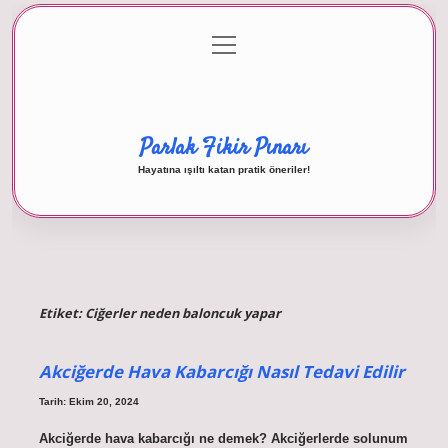
menüyü
Anasayfa
Gizlilik Politikası
Yasal Uyarı
aç
Hakkımızda
Parlak Fikir Pınarı
Hayatına ışıltı katan pratik öneriler!
Etiket:
Ciğerler neden baloncuk yapar
Akciğerde Hava Kabarcığı Nasıl Tedavi Edilir
Tarih: Ekim 20, 2024
Akciğerde hava kabarcığı ne demek? Akciğerlerde solunum