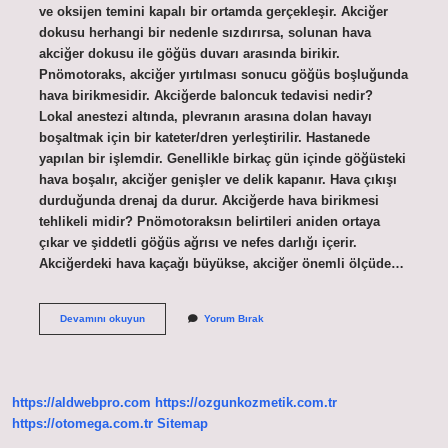
ve oksijen temini kapalı bir ortamda gerçekleşir. Akciğer
dokusu herhangi bir nedenle sızdırırsa, solunan hava
akciğer dokusu ile göğüs duvarı arasında birikir.
Pnömotoraks, akciğer yırtılması sonucu göğüs boşluğunda
hava birikmesidir. Akciğerde baloncuk tedavisi nedir?
Lokal anestezi altında, plevranın arasına dolan havayı
boşaltmak için bir kateter/dren yerleştirilir. Hastanede
yapılan bir işlemdir. Genellikle birkaç gün içinde göğüsteki
hava boşalır, akciğer genişler ve delik kapanır. Hava çıkışı
durduğunda drenaj da durur. Akciğerde hava birikmesi
tehlikeli midir? Pnömotoraksın belirtileri aniden ortaya
çıkar ve şiddetli göğüs ağrısı ve nefes darlığı içerir.
Akciğerdeki hava kaçağı büyükse, akciğer önemli ölçüde…
Akciğerde
Devamını okuyun
Yorum Bırak
Hava
Kabarcığı
Nasıl
Tedavi
Edilir
https://aldwebpro.com
https://ozgunkozmetik.com.tr
https://otomega.com.tr
Sitemap