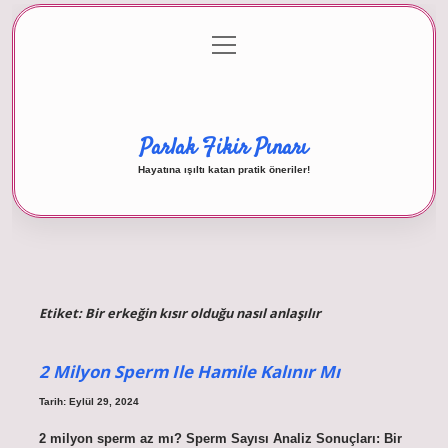
menüyü
Anasayfa
Gizlilik Politikası
Yasal Uyarı
aç
Hakkımızda
Parlak Fikir Pınarı
Hayatına ışıltı katan pratik öneriler!
Etiket:
Bir erkeğin kısır olduğu nasıl anlaşılır
2 Milyon Sperm Ile Hamile Kalınır Mı
Tarih: Eylül 29, 2024
2 milyon sperm az mı? Sperm Sayısı Analiz Sonuçları: Bir