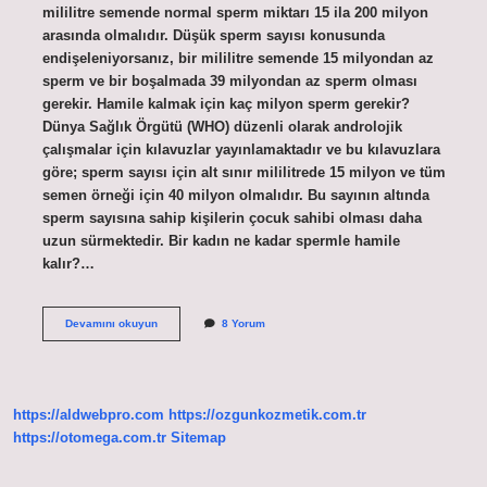
mililitre semende normal sperm miktarı 15 ila 200 milyon
arasında olmalıdır. Düşük sperm sayısı konusunda
endişeleniyorsanız, bir mililitre semende 15 milyondan az
sperm ve bir boşalmada 39 milyondan az sperm olması
gerekir. Hamile kalmak için kaç milyon sperm gerekir?
Dünya Sağlık Örgütü (WHO) düzenli olarak androlojik
çalışmalar için kılavuzlar yayınlamaktadır ve bu kılavuzlara
göre; sperm sayısı için alt sınır mililitrede 15 milyon ve tüm
semen örneği için 40 milyon olmalıdır. Bu sayının altında
sperm sayısına sahip kişilerin çocuk sahibi olması daha
uzun sürmektedir. Bir kadın ne kadar spermle hamile
kalır?…
2
Devamını okuyun
8 Yorum
Milyon
Sperm
Ile
Hamile
Kalınır
https://aldwebpro.com
https://ozgunkozmetik.com.tr
Mı
https://otomega.com.tr
Sitemap