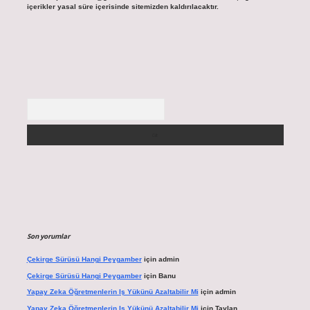
içerikler yasal süre içerisinde sitemizden kaldırılacaktır.
Arama
Son yorumlar
Çekirge Sürüsü Hangi Peygamber
için
admin
Çekirge Sürüsü Hangi Peygamber
için
Banu
Yapay Zeka Öğretmenlerin Iş Yükünü Azaltabilir Mi
için
admin
Yapay Zeka Öğretmenlerin Iş Yükünü Azaltabilir Mi
için
Taylan