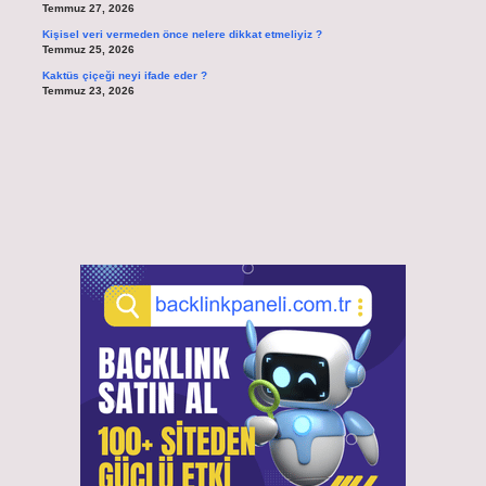
Temmuz 27, 2026
Kişisel veri vermeden önce nelere dikkat etmeliyiz ?
Temmuz 25, 2026
Kaktüs çiçeği neyi ifade eder ?
Temmuz 23, 2026