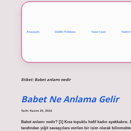
Anasayfa
Gizlilik Politikası
Yasal Uyarı
Hakkım
Etiket:
Babet anlamı nedir
Babet Ne Anlama Gelir
Tarih: Kasım 25, 2024
Babet anlamı nedir? [1] Kısa topuklu hafif kadın ayakkabısı.
tarafından yiğit savaşçılara verilen bir isim olarak bilinmekt