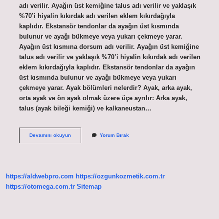
adı verilir. Ayağın üst kemiğine talus adı verilir ve yaklaşık
%70’i hiyalin kıkırdak adı verilen eklem kıkırdağıyla
kaplıdır. Ekstansör tendonlar da ayağın üst kısmında
bulunur ve ayağı bükmeye veya yukarı çekmeye yarar.
Ayağın üst kısmına dorsum adı verilir. Ayağın üst kemiğine
talus adı verilir ve yaklaşık %70’i hiyalin kıkırdak adı verilen
eklem kıkırdağıyla kaplıdır. Ekstansör tendonlar da ayağın
üst kısmında bulunur ve ayağı bükmeye veya yukarı
çekmeye yarar. Ayak bölümleri nelerdir? Ayak, arka ayak,
orta ayak ve ön ayak olmak üzere üçe ayrılır: Arka ayak,
talus (ayak bileği kemiği) ve kalkaneustan…
Ayak
Devamını okuyun
Yorum Bırak
Bileğinin
Üst
Kısmına
Ne
Denir
https://aldwebpro.com
https://ozgunkozmetik.com.tr
https://otomega.com.tr
Sitemap