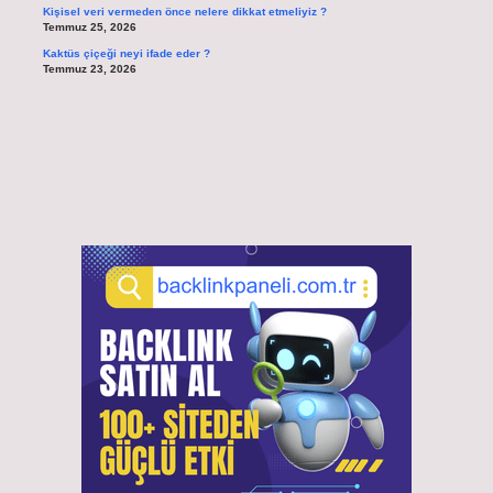
Kişisel veri vermeden önce nelere dikkat etmeliyiz ?
Temmuz 25, 2026
Kaktüs çiçeği neyi ifade eder ?
Temmuz 23, 2026