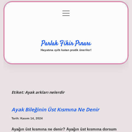
menüyü
Anasayfa
Gizlilik Politikası
Yasal Uyarı
aç
Hakkımızda
Parlak Fikir Pınarı
Hayatına ışıltı katan pratik öneriler!
Etiket:
Ayak arkları nelerdir
Ayak Bileğinin Üst Kısmına Ne Denir
Tarih: Kasım 14, 2024
Ayağın üst kısmına ne denir? Ayağın üst kısmına dorsum