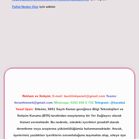
Fallot Neden Olur
için
admin
xper giriş
Reklam ve İletişim:
E-mail:
backlinkpaneli@gmail.com
Teams:
forumhizmeti@gmail.com
Whatsapp: 0262 606 0 726
Telegram: @karabul
Yasal Uyarı:
Sitemiz, 5651 Sayılı Kanun gereğince Bilgi Teknolojileri ve
İletişim Kurumu (BTK) tarafından onaylanmış bir Yer Sağlayıcı olarak
hizmet vermektedir. Bu nedenle, sitedeki içerikleri proaktif olarak
denetleme veya araştırma yükümlülüğümüz bulunmamaktadır. Ancak,
üyelerimiz yazdıkları içeriklerin sorumluluğunu taşımakta olup, siteye üye