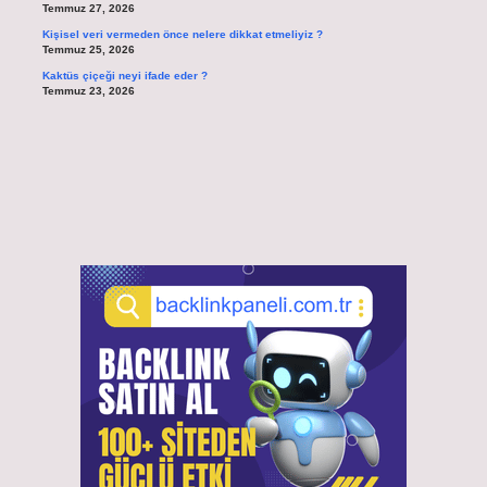
Temmuz 27, 2026
Kişisel veri vermeden önce nelere dikkat etmeliyiz ?
Temmuz 25, 2026
Kaktüs çiçeği neyi ifade eder ?
Temmuz 23, 2026