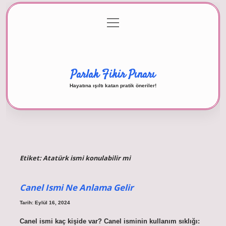
menüyü
Anasayfa
Gizlilik Politikası
Yasal Uyarı
aç
Hakkımızda
Parlak Fikir Pınarı
Hayatına ışıltı katan pratik öneriler!
Etiket:
Atatürk ismi konulabilir mi
Canel Ismi Ne Anlama Gelir
Tarih: Eylül 16, 2024
Canel ismi kaç kişide var? Canel isminin kullanım sıklığı: