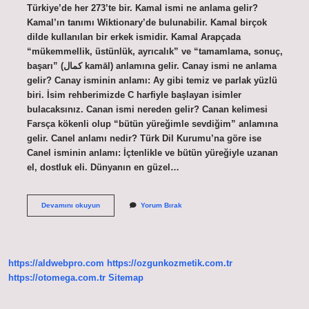
Türkiye’de her 273’te bir. Kamal ismi ne anlama gelir?
Kamal’ın tanımı Wiktionary’de bulunabilir. Kamal birçok
dilde kullanılan bir erkek ismidir. Kamal Arapçada
“mükemmellik, üstünlük, ayrıcalık” ve “tamamlama, sonuç,
başarı” (كمال‌ kamāl) anlamına gelir. Canay ismi ne anlama
gelir? Canay isminin anlamı: Ay gibi temiz ve parlak yüzlü
biri. İsim rehberimizde C harfiyle başlayan isimler
bulacaksınız. Canan ismi nereden gelir? Canan kelimesi
Farsça kökenli olup “bütün yüreğimle sevdiğim” anlamına
gelir. Canel anlamı nedir? Türk Dil Kurumu’na göre ise
Canel isminin anlamı: İçtenlikle ve bütün yüreğiyle uzanan
el, dostluk eli. Dünyanın en güzel…
Canel
Devamını okuyun
Yorum Bırak
Ismi
Ne
Anlama
Gelir
https://aldwebpro.com
https://ozgunkozmetik.com.tr
https://otomega.com.tr
Sitemap