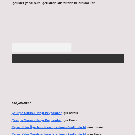
içerikler yasal süre içerisinde sitemizden kaldırılacaktır.
Arama
Son yorumlar
Çekirge Sürüsü Hangi Peygamber
için
admin
Çekirge Sürüsü Hangi Peygamber
için
Banu
Yapay Zeka Öğretmenlerin Iş Yükünü Azaltabilir Mi
için
admin
Yapay Zeka Öğretmenlerin Iş Yükünü Azaltabilir Mi
için
Taylan