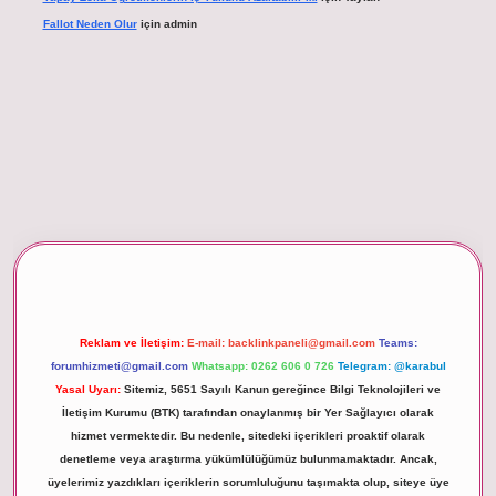
Fallot Neden Olur
için
admin
xper giriş
Reklam ve İletişim:
E-mail:
backlinkpaneli@gmail.com
Teams:
forumhizmeti@gmail.com
Whatsapp: 0262 606 0 726
Telegram: @karabul
Yasal Uyarı:
Sitemiz, 5651 Sayılı Kanun gereğince Bilgi Teknolojileri ve
İletişim Kurumu (BTK) tarafından onaylanmış bir Yer Sağlayıcı olarak
hizmet vermektedir. Bu nedenle, sitedeki içerikleri proaktif olarak
denetleme veya araştırma yükümlülüğümüz bulunmamaktadır. Ancak,
üyelerimiz yazdıkları içeriklerin sorumluluğunu taşımakta olup, siteye üye