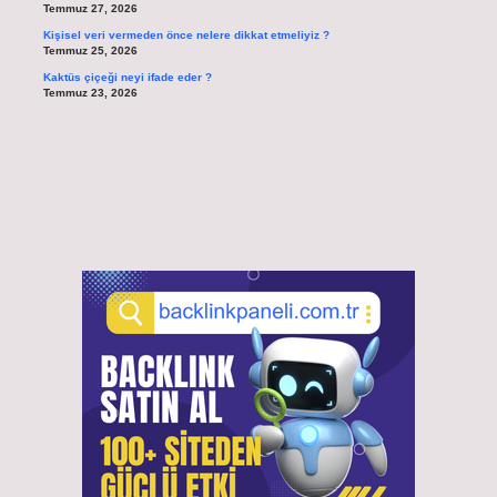
Temmuz 27, 2026
Kişisel veri vermeden önce nelere dikkat etmeliyiz ?
Temmuz 25, 2026
Kaktüs çiçeği neyi ifade eder ?
Temmuz 23, 2026