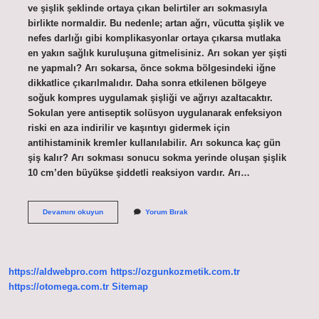
ve şişlik şeklinde ortaya çıkan belirtiler arı sokmasıyla
birlikte normaldir. Bu nedenle; artan ağrı, vücutta şişlik ve
nefes darlığı gibi komplikasyonlar ortaya çıkarsa mutlaka
en yakın sağlık kuruluşuna gitmelisiniz. Arı sokan yer şişti
ne yapmalı? Arı sokarsa, önce sokma bölgesindeki iğne
dikkatlice çıkarılmalıdır. Daha sonra etkilenen bölgeye
soğuk kompres uygulamak şişliği ve ağrıyı azaltacaktır.
Sokulan yere antiseptik solüsyon uygulanarak enfeksiyon
riski en aza indirilir ve kaşıntıyı gidermek için
antihistaminik kremler kullanılabilir. Arı sokunca kaç gün
şiş kalır? Arı sokması sonucu sokma yerinde oluşan şişlik
10 cm’den büyükse şiddetli reaksiyon vardır. Arı…
Arı
Devamını okuyun
Yorum Bırak
Sokması
Şişlik
Yapar
Mı
https://aldwebpro.com
https://ozgunkozmetik.com.tr
https://otomega.com.tr
Sitemap