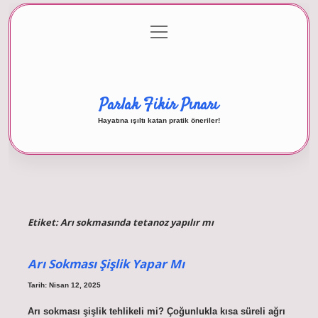
menüyü
Anasayfa
Gizlilik Politikası
Yasal Uyarı
aç
Hakkımızda
Parlak Fikir Pınarı
Hayatına ışıltı katan pratik öneriler!
Etiket:
Arı sokmasında tetanoz yapılır mı
Arı Sokması Şişlik Yapar Mı
Tarih: Nisan 12, 2025
Arı sokması şişlik tehlikeli mi? Çoğunlukla kısa süreli ağrı