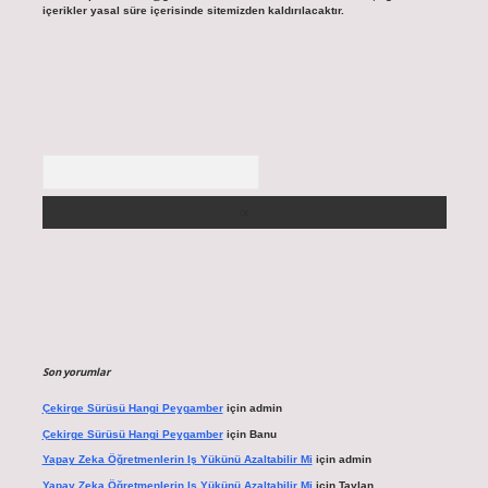
içerikler yasal süre içerisinde sitemizden kaldırılacaktır.
Arama
Son yorumlar
Çekirge Sürüsü Hangi Peygamber
için
admin
Çekirge Sürüsü Hangi Peygamber
için
Banu
Yapay Zeka Öğretmenlerin Iş Yükünü Azaltabilir Mi
için
admin
Yapay Zeka Öğretmenlerin Iş Yükünü Azaltabilir Mi
için
Taylan